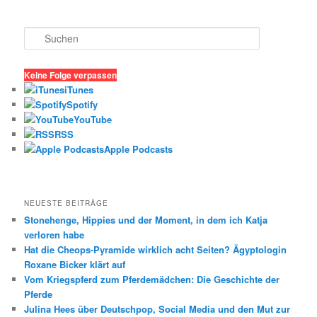
S
u
c
h
Keine Folge verpassen
e
iTunes
n
Spotify
YouTube
RSS
Apple Podcasts
NEUESTE BEITRÄGE
Stonehenge, Hippies und der Moment, in dem ich Katja
verloren habe
Hat die Cheops-Pyramide wirklich acht Seiten? Ägyptologin
Roxane Bicker klärt auf
Vom Kriegspferd zum Pferdemädchen: Die Geschichte der
Pferde
Julina Hees über Deutschpop, Social Media und den Mut zur