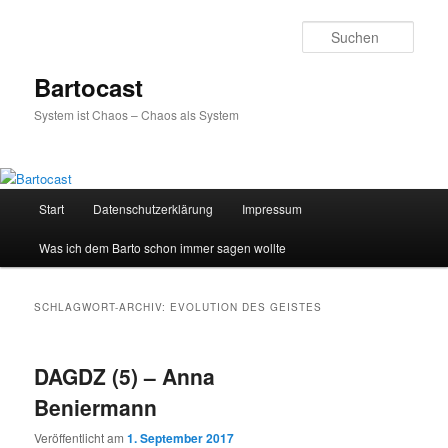
Zum
Zum
primären
sekundären
Such
Inhalt
Inhalt
springen
springen
Bartocast
System ist Chaos – Chaos als System
Hauptmenü
Start
Datenschutzerklärung
Impressum
Was ich dem Barto schon immer sagen wollte
SCHLAGWORT-ARCHIV:
EVOLUTION DES GEISTES
DAGDZ (5) – Anna
Beniermann
Veröffentlicht am
1. September 2017