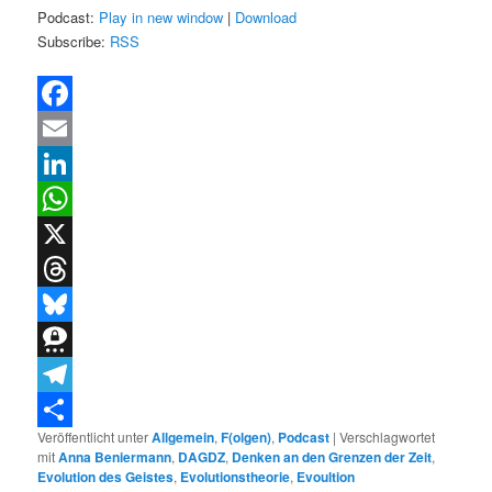
Podcast:
Play in new window
|
Download
Subscribe:
RSS
Facebook
Email
LinkedIn
WhatsApp
X
Threads
Bluesky
Threema
Telegram
Veröffentlicht unter
Allgemein
,
F(olgen)
,
Podcast
|
Verschlagwortet
Teilen
mit
Anna Beniermann
,
DAGDZ
,
Denken an den Grenzen der Zeit
,
Evolution des Geistes
,
Evolutionstheorie
,
Evoultion