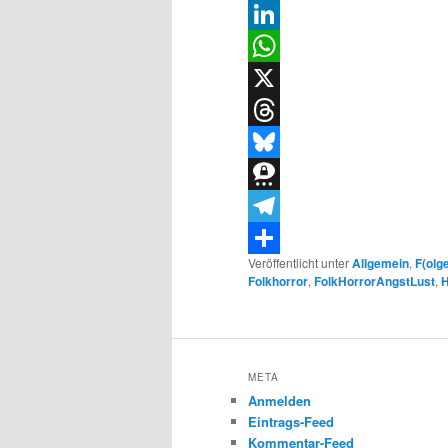
Email
LinkedIn
WhatsApp
X
Threads
Bluesky
Threema
Telegram
Veröffentlicht unter
Allgemein
,
F(olg
Teilen
Folkhorror
,
FolkHorrorAngstLust
,
H
META
Anmelden
Eintrags-Feed
Kommentar-Feed