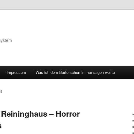
System
Impressum
Was ich dem Barto schon immer sagen wollte
US
 Reininghaus – Horror
s