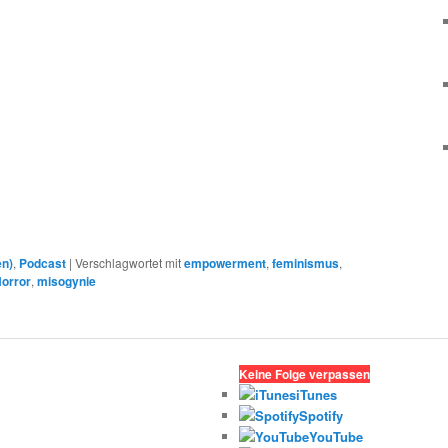
en)
,
Podcast
|
Verschlagwortet mit
empowerment
,
feminismus
,
orror
,
misogynie
Keine Folge verpassen
iTunes
Spotify
YouTube