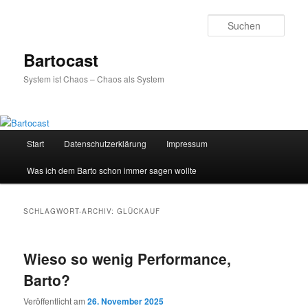
Zum
Zum
primären
sekundären
Such
Inhalt
Inhalt
springen
springen
Bartocast
System ist Chaos – Chaos als System
Hauptmenü
Start
Datenschutzerklärung
Impressum
Was ich dem Barto schon immer sagen wollte
SCHLAGWORT-ARCHIV:
GLÜCKAUF
Wieso so wenig Performance,
Barto?
Veröffentlicht am
26. November 2025