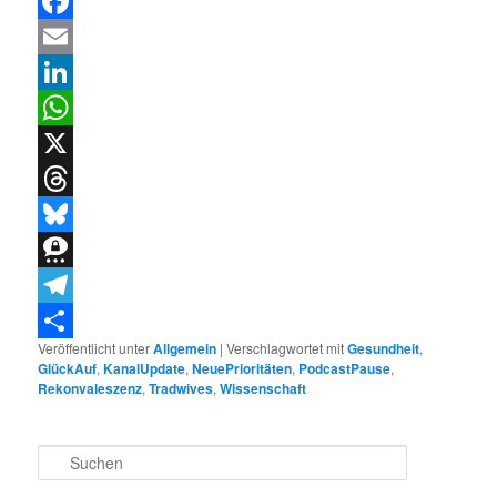
Facebook
Email
LinkedIn
WhatsApp
X
Threads
Bluesky
Threema
Telegram
Veröffentlicht unter
Allgemein
|
Verschlagwortet mit
Gesundheit
,
Teilen
GlückAuf
,
KanalUpdate
,
NeuePrioritäten
,
PodcastPause
,
Rekonvaleszenz
,
Tradwives
,
Wissenschaft
S
u