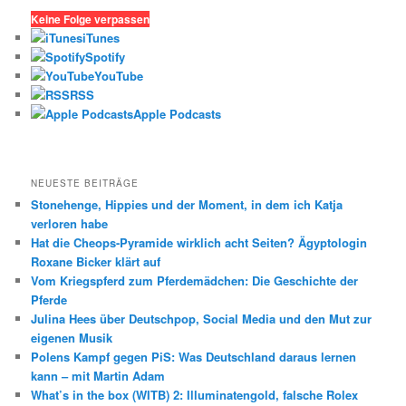
c
h
Keine Folge verpassen
e
iTunes
n
Spotify
YouTube
RSS
Apple Podcasts
NEUESTE BEITRÄGE
Stonehenge, Hippies und der Moment, in dem ich Katja
verloren habe
Hat die Cheops-Pyramide wirklich acht Seiten? Ägyptologin
Roxane Bicker klärt auf
Vom Kriegspferd zum Pferdemädchen: Die Geschichte der
Pferde
Julina Hees über Deutschpop, Social Media und den Mut zur
eigenen Musik
Polens Kampf gegen PiS: Was Deutschland daraus lernen
kann – mit Martin Adam
What’s in the box (WITB) 2: Illuminatengold, falsche Rolex