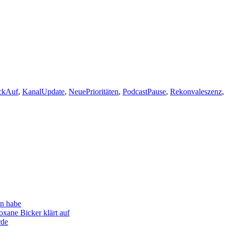
ckAuf
,
KanalUpdate
,
NeuePrioritäten
,
PodcastPause
,
Rekonvaleszenz
,
en habe
xane Bicker klärt auf
rde