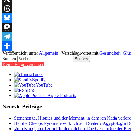
X
Threads
Bluesky
Threema
Telegram
Veröffentlicht unter
Allgemein
|
Verschlagwortet mit
Gesundheit
,
Glü
Teilen
Suchen
Keine Folge verpassen
iTunes
Spotify
YouTube
RSS
Apple Podcasts
Neueste Beiträge
Stonehenge, Hippies und der Moment, in dem ich Katja verlor
Hat die Cheops-Pyramide wirklich acht Seiten? Ägyptologin Ro
Vom Kriegspferd zum Pferdemädchen: Die Geschichte der Pfe