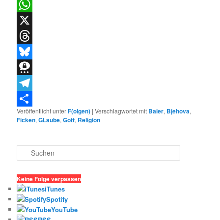
LinkedIn
WhatsApp
X
Threads
Bluesky
Threema
Telegram
Veröffentlicht unter
F(olgen)
|
Verschlagwortet mit
Baier
,
Bjehova
,
Teilen
Ficken
,
GLaube
,
Gott
,
Religion
S
u
c
h
Keine Folge verpassen
e
iTunes
n
Spotify
YouTube
RSS