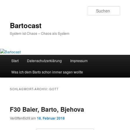
Zum
Zum
primären
sekundären
Such
Inhalt
Inhalt
springen
springen
Bartocast
System ist Chaos – Chaos als System
Hauptmenü
Start
Datenschutzerklärung
Impressum
Was ich dem Barto schon immer sagen wollte
SCHLAGWORT-ARCHIV:
GOTT
F30 Baier, Barto, Bjehova
Veröffentlicht am
18. Februar 2018