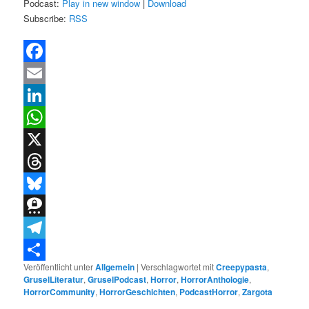
Podcast:
Play in new window
|
Download
Subscribe:
RSS
Facebook
Email
LinkedIn
WhatsApp
X
Threads
Bluesky
Threema
Telegram
Veröffentlicht unter
Allgemein
|
Verschlagwortet mit
Creepypasta
,
Teilen
GruselLiteratur
,
GruselPodcast
,
Horror
,
HorrorAnthologie
,
HorrorCommunity
,
HorrorGeschichten
,
PodcastHorror
,
Zargota