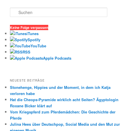
S
u
c
h
Keine Folge verpassen
e
iTunes
n
Spotify
YouTube
RSS
Apple Podcasts
NEUESTE BEITRÄGE
Stonehenge, Hippies und der Moment, in dem ich Katja
verloren habe
Hat die Cheops-Pyramide wirklich acht Seiten? Ägyptologin
Roxane Bicker klärt auf
Vom Kriegspferd zum Pferdemädchen: Die Geschichte der
Pferde
Julina Hees über Deutschpop, Social Media und den Mut zur
eigenen Musik