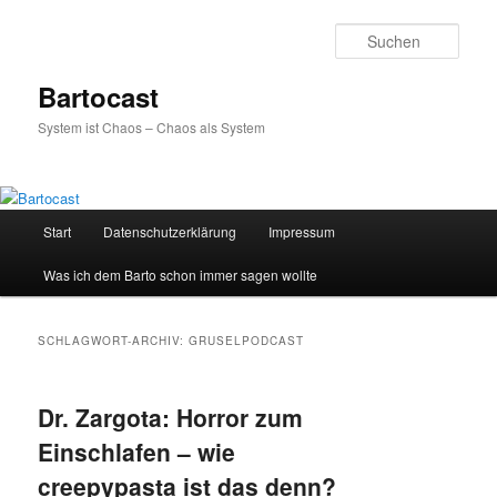
Zum
Zum
primären
sekundären
Such
Inhalt
Inhalt
springen
springen
Bartocast
System ist Chaos – Chaos als System
Hauptmenü
Start
Datenschutzerklärung
Impressum
Was ich dem Barto schon immer sagen wollte
SCHLAGWORT-ARCHIV:
GRUSELPODCAST
Dr. Zargota: Horror zum
Einschlafen – wie
creepypasta ist das denn?