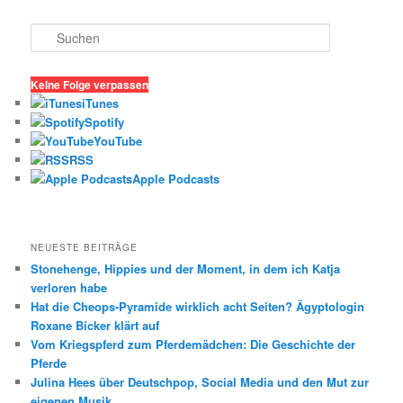
S
u
c
h
Keine Folge verpassen
e
iTunes
n
Spotify
YouTube
RSS
Apple Podcasts
NEUESTE BEITRÄGE
Stonehenge, Hippies und der Moment, in dem ich Katja
verloren habe
Hat die Cheops-Pyramide wirklich acht Seiten? Ägyptologin
Roxane Bicker klärt auf
Vom Kriegspferd zum Pferdemädchen: Die Geschichte der
Pferde
Julina Hees über Deutschpop, Social Media und den Mut zur
eigenen Musik