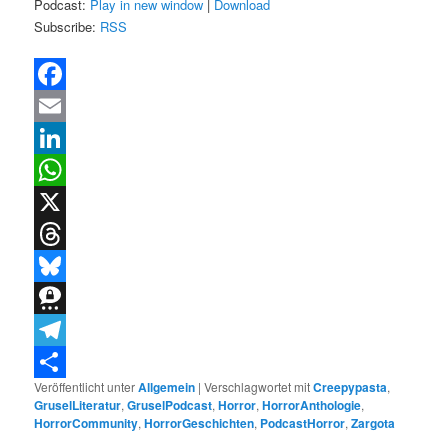
Podcast:
Play in new window
|
Download
Subscribe:
RSS
Facebook
Email
LinkedIn
WhatsApp
X
Threads
Bluesky
Threema
Telegram
Veröffentlicht unter
Allgemein
|
Verschlagwortet mit
Creepypasta
,
Teilen
GruselLiteratur
,
GruselPodcast
,
Horror
,
HorrorAnthologie
,
HorrorCommunity
,
HorrorGeschichten
,
PodcastHorror
,
Zargota