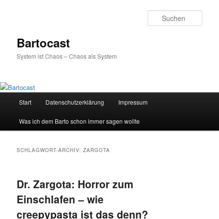
Zum
Zum
primären
sekundären
Such
Inhalt
Inhalt
springen
springen
Bartocast
System ist Chaos – Chaos als System
Hauptmenü
Start
Datenschutzerklärung
Impressum
Was ich dem Barto schon immer sagen wollte
SCHLAGWORT-ARCHIV:
ZARGOTA
Dr. Zargota: Horror zum
Einschlafen – wie
creepypasta ist das denn?