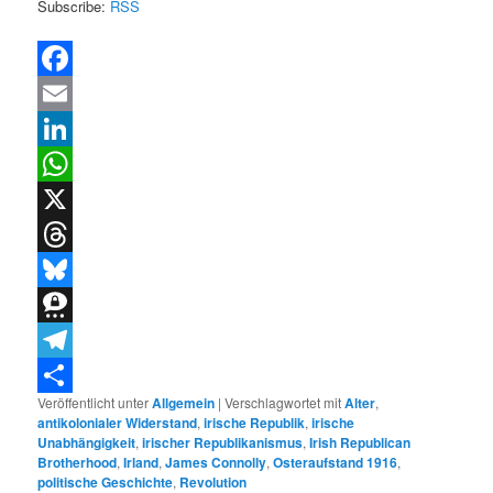
Subscribe:
RSS
Facebook
Email
LinkedIn
WhatsApp
X
Threads
Bluesky
Threema
Telegram
Veröffentlicht unter
Allgemein
|
Verschlagwortet mit
Alter
,
Teilen
antikolonialer Widerstand
,
irische Republik
,
irische
Unabhängigkeit
,
irischer Republikanismus
,
Irish Republican
Brotherhood
,
Irland
,
James Connolly
,
Osteraufstand 1916
,
politische Geschichte
,
Revolution