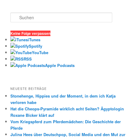
S
u
c
h
Keine Folge verpassen
e
iTunes
n
Spotify
YouTube
RSS
Apple Podcasts
NEUESTE BEITRÄGE
Stonehenge, Hippies und der Moment, in dem ich Katja
verloren habe
Hat die Cheops-Pyramide wirklich acht Seiten? Ägyptologin
Roxane Bicker klärt auf
Vom Kriegspferd zum Pferdemädchen: Die Geschichte der
Pferde
Julina Hees über Deutschpop, Social Media und den Mut zur