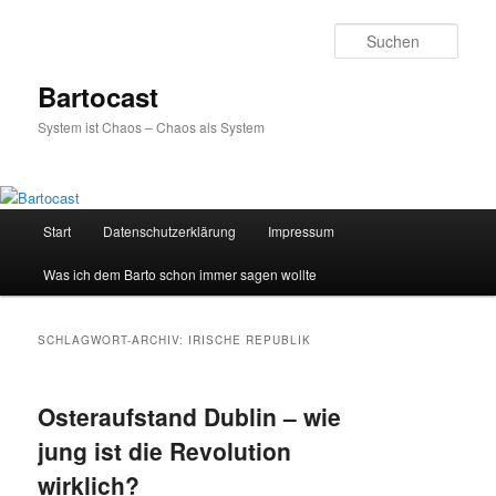
Zum
Zum
primären
sekundären
Such
Inhalt
Inhalt
springen
springen
Bartocast
System ist Chaos – Chaos als System
Hauptmenü
Start
Datenschutzerklärung
Impressum
Was ich dem Barto schon immer sagen wollte
SCHLAGWORT-ARCHIV:
IRISCHE REPUBLIK
Osteraufstand Dublin – wie
jung ist die Revolution
wirklich?