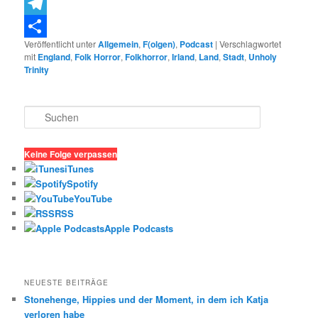
Threema
Telegram
Veröffentlicht unter
Allgemein
,
F(olgen)
,
Podcast
|
Verschlagwortet
Teilen
mit
England
,
Folk Horror
,
Folkhorror
,
Irland
,
Land
,
Stadt
,
Unholy
Trinity
S
u
c
h
Keine Folge verpassen
e
iTunes
n
Spotify
YouTube
RSS
Apple Podcasts
NEUESTE BEITRÄGE
Stonehenge, Hippies und der Moment, in dem ich Katja
verloren habe