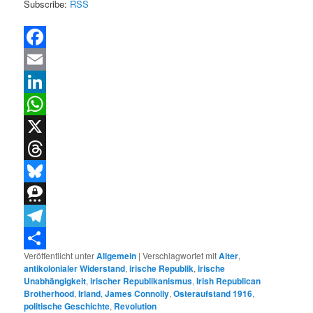
Subscribe:
RSS
Facebook
Email
LinkedIn
WhatsApp
X
Threads
Bluesky
Threema
Telegram
Veröffentlicht unter
Allgemein
|
Verschlagwortet mit
Alter
,
Teilen
antikolonialer Widerstand
,
irische Republik
,
irische
Unabhängigkeit
,
irischer Republikanismus
,
Irish Republican
Brotherhood
,
Irland
,
James Connolly
,
Osteraufstand 1916
,
politische Geschichte
,
Revolution