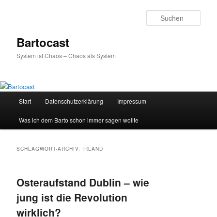
Zum
Zum
primären
sekundären
Such
Inhalt
Inhalt
springen
springen
Bartocast
System ist Chaos – Chaos als System
Hauptmenü
Start
Datenschutzerklärung
Impressum
Was ich dem Barto schon immer sagen wollte
SCHLAGWORT-ARCHIV:
IRLAND
Osteraufstand Dublin – wie
jung ist die Revolution
wirklich?