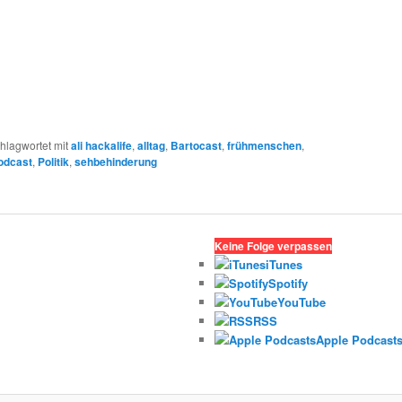
hlagwortet mit
ali hackalife
,
alltag
,
Bartocast
,
frühmenschen
,
odcast
,
Politik
,
sehbehinderung
Keine Folge verpassen
iTunes
Spotify
YouTube
RSS
Apple Podcast