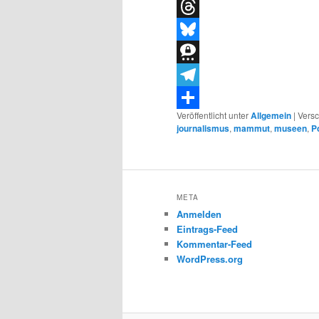
X
Threads
Bluesky
Threema
Telegram
Veröffentlicht unter
Allgemein
|
Versc
Teilen
journalismus
,
mammut
,
museen
,
P
META
Anmelden
Eintrags-Feed
Kommentar-Feed
WordPress.org