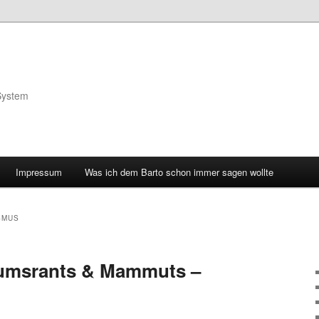
System
Impressum
Was ich dem Barto schon immer sagen wollte
SMUS
eumsrants & Mammuts –