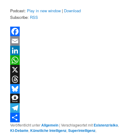
Podcast:
Play in new window
|
Download
Subscribe:
RSS
Facebook
Email
LinkedIn
WhatsApp
X
Threads
Bluesky
Threema
Telegram
Veröffentlicht unter
Allgemein
|
Verschlagwortet mit
Existenzrisiko
,
Teilen
KI-Debatte
,
Künstliche Intelligenz
,
Superintelligenz
,