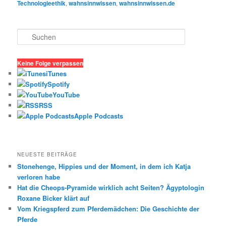
Technologieethik
,
wahnsinnwissen
,
wahnsinnwissen.de
S
u
c
h
Keine Folge verpassen
e
iTunes
n
Spotify
YouTube
RSS
Apple Podcasts
NEUESTE BEITRÄGE
Stonehenge, Hippies und der Moment, in dem ich Katja
verloren habe
Hat die Cheops-Pyramide wirklich acht Seiten? Ägyptologin
Roxane Bicker klärt auf
Vom Kriegspferd zum Pferdemädchen: Die Geschichte der
Pferde