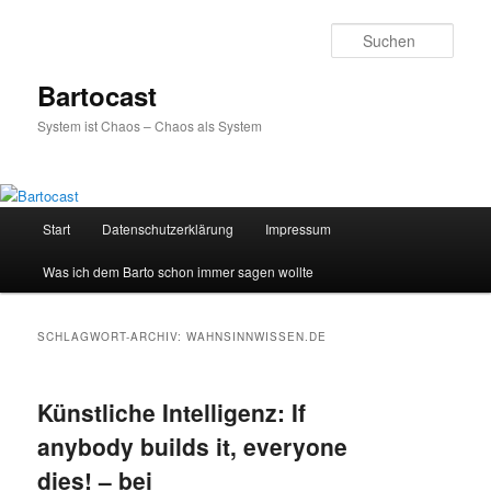
Zum
Zum
primären
sekundären
Such
Inhalt
Inhalt
springen
springen
Bartocast
System ist Chaos – Chaos als System
Hauptmenü
Start
Datenschutzerklärung
Impressum
Was ich dem Barto schon immer sagen wollte
SCHLAGWORT-ARCHIV:
WAHNSINNWISSEN.DE
Künstliche Intelligenz: If
anybody builds it, everyone
dies! – bei