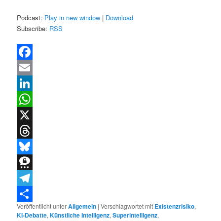
Podcast:
Play in new window
|
Download
Subscribe:
RSS
Facebook
Email
LinkedIn
WhatsApp
X
Threads
Bluesky
Threema
Telegram
Veröffentlicht unter
Allgemein
|
Verschlagwortet mit
Existenzrisiko
,
Teilen
KI-Debatte
,
Künstliche Intelligenz
,
Superintelligenz
,