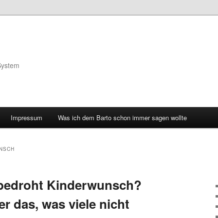
System
Impressum
Was ich dem Barto schon immer sagen wollte
NSCH
 bedroht Kinderwunsch?
er das, was viele nicht