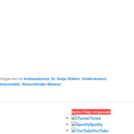
hlagwortet mit
Antinatalismus
,
Dr. Sonja Wüllner
,
Kinderwunsch
,
ionsmedizin
,
Wunschkinder Münster
Keine Folge verpassen
iTunes
Spotify
YouTube