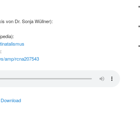
s von Dr. Sonja Wüllner):
pedia):
ntinatalismus
:
ws/amp/rcna207543
|
Download