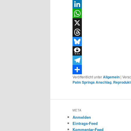
Email
LinkedIn
WhatsApp
X
Threads
Bluesky
Threema
Telegram
Veröffentlicht unter
Allgemein
|
Versc
Teilen
Palm Springs Anschlag
,
Reprodukt
META
Anmelden
Eintrags-Feed
Kommentar-Feed