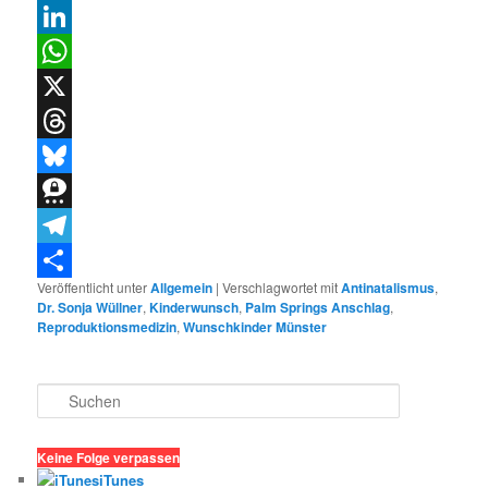
Email
LinkedIn
WhatsApp
X
Threads
Bluesky
Threema
Telegram
Veröffentlicht unter
Allgemein
|
Verschlagwortet mit
Antinatalismus
,
Teilen
Dr. Sonja Wüllner
,
Kinderwunsch
,
Palm Springs Anschlag
,
Reproduktionsmedizin
,
Wunschkinder Münster
S
u
c
h
Keine Folge verpassen
e
iTunes