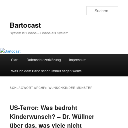
Zum
Zum
primären
sekundären
Such
Inhalt
Inhalt
springen
springen
Bartocast
System ist Chaos – Chaos als System
Hauptmenü
Start
Datenschutzerklärung
Impressum
Was ich dem Barto schon immer sagen wollte
SCHLAGWORT-ARCHIV:
WUNSCHKINDER MÜNSTER
US-Terror: Was bedroht
Kinderwunsch? – Dr. Wüllner
über das, was viele nicht