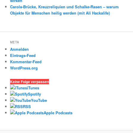
wirken
Carola-Brücke, Kreuzreliquien und Schalke-Rasen – warum
Objekte für Menschen heilig werden (mit Ali Hackalife)
META
Anmelden
Eintrags-Feed
Kommentar-Feed
WordPress.org
Keine Folge verpassen
iTunes
Spotify
YouTube
RSS
Apple Podcasts