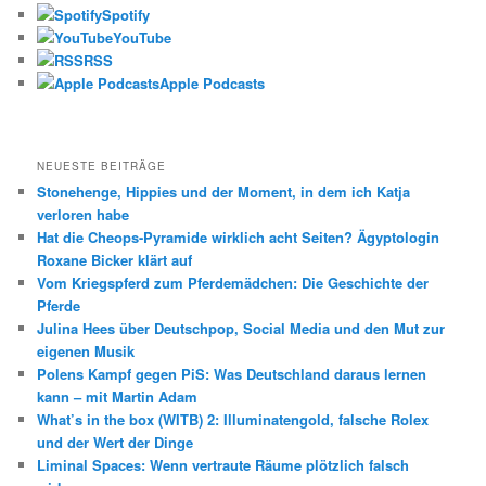
n
Spotify
YouTube
RSS
Apple Podcasts
NEUESTE BEITRÄGE
Stonehenge, Hippies und der Moment, in dem ich Katja
verloren habe
Hat die Cheops-Pyramide wirklich acht Seiten? Ägyptologin
Roxane Bicker klärt auf
Vom Kriegspferd zum Pferdemädchen: Die Geschichte der
Pferde
Julina Hees über Deutschpop, Social Media und den Mut zur
eigenen Musik
Polens Kampf gegen PiS: Was Deutschland daraus lernen
kann – mit Martin Adam
What’s in the box (WITB) 2: Illuminatengold, falsche Rolex
und der Wert der Dinge
Liminal Spaces: Wenn vertraute Räume plötzlich falsch