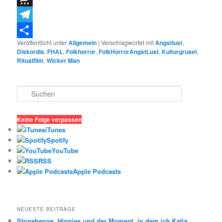
Threema
Telegram
Veröffentlicht unter
Allgemein
|
Verschlagwortet mit
Angstlust
,
Teilen
Diskordia
,
FHAL
,
Folkhorror
,
FolkHorrorAngstLust
,
Kulturgrusel
,
Ritualfilm
,
Wicker Man
S
u
c
h
Keine Folge verpassen
e
iTunes
n
Spotify
YouTube
RSS
Apple Podcasts
NEUESTE BEITRÄGE
Stonehenge, Hippies und der Moment, in dem ich Katja