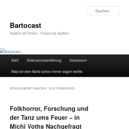
Zum
Zum
primären
sekundären
Such
Inhalt
Inhalt
springen
springen
Bartocast
System ist Chaos – Chaos als System
Hauptmenü
Start
Datenschutzerklärung
Impressum
Was ich dem Barto schon immer sagen wollte
SCHLAGWORT-ARCHIV:
KULTURGRUSEL
Folkhorror, Forschung und
der Tanz ums Feuer – in
Michi Voths Nachgefragt