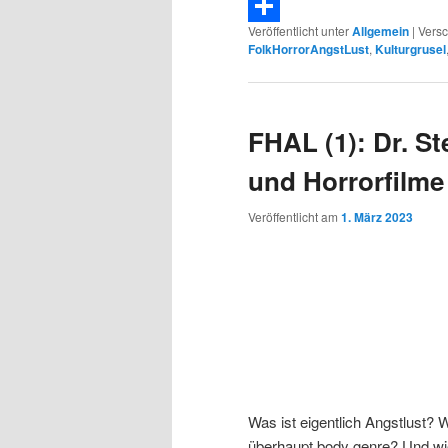
Telegram
Veröffentlicht unter
Allgemein
|
Versc
Teilen
FolkHorrorAngstLust
,
Kulturgrusel
FHAL (1): Dr. St
und Horrorfilme
Veröffentlicht am
1. März 2023
Was ist eigentlich Angstlust?
überhaupt body genre? Und wi