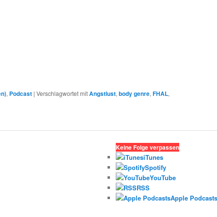
en)
,
Podcast
|
Verschlagwortet mit
Angstlust
,
body genre
,
FHAL
,
Keine Folge verpassen
iTunes
Spotify
YouTube
RSS
Apple Podcast