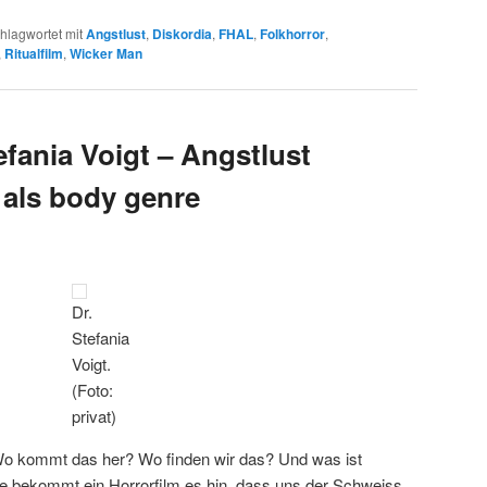
hlagwortet mit
Angstlust
,
Diskordia
,
FHAL
,
Folkhorror
,
,
Ritualfilm
,
Wicker Man
efania Voigt – Angstlust
 als body genre
Dr.
Stefania
Voigt.
(Foto:
privat)
 Wo kommt das her? Wo finden wir das? Und was ist
e bekommt ein Horrorfilm es hin, dass uns der Schweiss