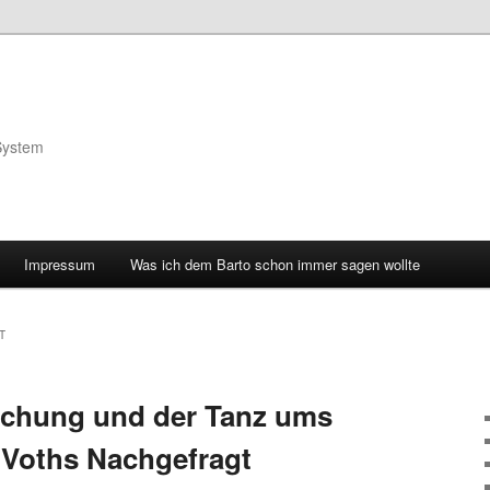
System
Impressum
Was ich dem Barto schon immer sagen wollte
T
schung und der Tanz ums
i Voths Nachgefragt