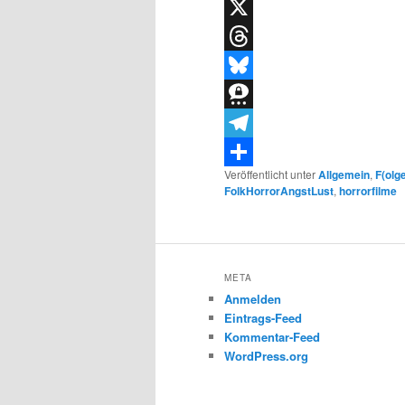
WhatsApp
X
Threads
Bluesky
Threema
Telegram
Veröffentlicht unter
Allgemein
,
F(olg
Teilen
FolkHorrorAngstLust
,
horrorfilme
META
Anmelden
Eintrags-Feed
Kommentar-Feed
WordPress.org