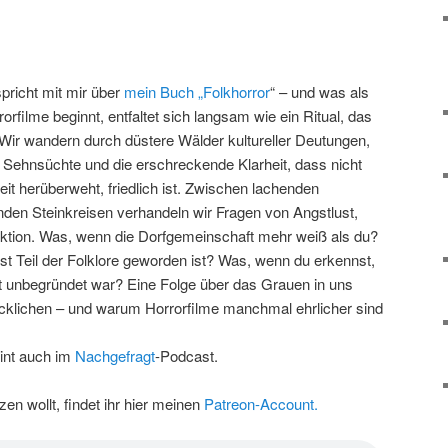
pricht mit mir über
mein Buch „Folkhorror
“ – und was als
filme beginnt, entfaltet sich langsam wie ein Ritual, das
 Wir wandern durch düstere Wälder kultureller Deutungen,
 Sehnsüchte und die erschreckende Klarheit, dass nicht
it herüberweht, friedlich ist. Zwischen lachenden
den Steinkreisen verhandeln wir Fragen von Angstlust,
uktion. Was, wenn die Dorfgemeinschaft mehr weiß als du?
t Teil der Folklore geworden ist? Was, wenn du erkennst,
t unbegründet war? Eine Folge über das Grauen in uns
ecklichen – und warum Horrorfilme manchmal ehrlicher sind
int auch im
Nachgefragt
-Podcast.
en wollt, findet ihr hier meinen
Patreon-Account.