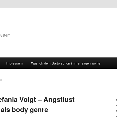
System
Impressum
Was ich dem Barto schon immer sagen wollte
RE
efania Voigt – Angstlust
 als body genre