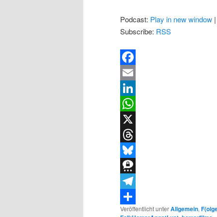
Podcast:
Play in new window
Subscribe:
RSS
Facebook
Email
LinkedIn
WhatsApp
X
Threads
Bluesky
Threema
Telegram
Veröffentlicht unter
Allgemein
,
F(olg
Teilen