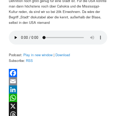
Definition noch groß genug für eine Stadt ist. Für die USA könnte
man dann höchstens noch über Cahokia und die Mississippi-
Kultur reden, da sind wir so bei 20k Einwohnern. Da wäre der
Begriff „Stadt“ diskutabel aber die kennt, außerhalb der Blase,
selbst in den USA niemand
Podcast:
Play in new window
|
Download
Subscribe:
RSS
Facebook
Email
LinkedIn
WhatsApp
X