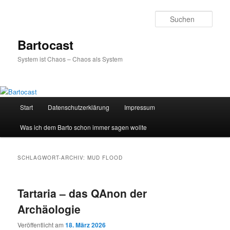
Zum
Zum
primären
sekundären
Such
Inhalt
Inhalt
springen
springen
Bartocast
System ist Chaos – Chaos als System
Hauptmenü
Start
Datenschutzerklärung
Impressum
Was ich dem Barto schon immer sagen wollte
SCHLAGWORT-ARCHIV:
MUD FLOOD
Tartaria – das QAnon der
Archäologie
Veröffentlicht am
18. März 2026