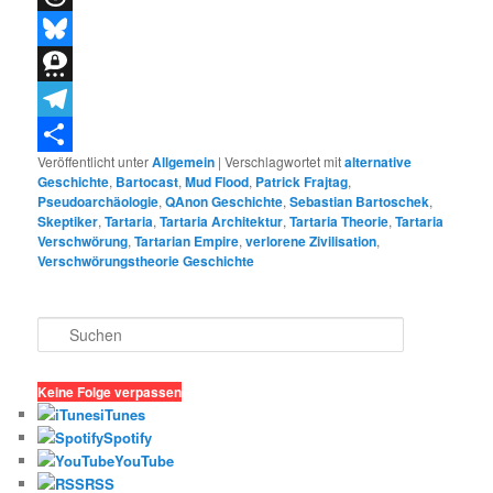
Threads
Bluesky
Threema
Telegram
Veröffentlicht unter
Allgemein
|
Verschlagwortet mit
alternative
Teilen
Geschichte
,
Bartocast
,
Mud Flood
,
Patrick Frajtag
,
Pseudoarchäologie
,
QAnon Geschichte
,
Sebastian Bartoschek
,
Skeptiker
,
Tartaria
,
Tartaria Architektur
,
Tartaria Theorie
,
Tartaria
Verschwörung
,
Tartarian Empire
,
verlorene Zivilisation
,
Verschwörungstheorie Geschichte
S
u
c
h
Keine Folge verpassen
e
iTunes
n
Spotify
YouTube
RSS