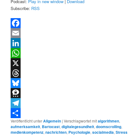
Podcast:
Play in new window
|
Download
Subscribe:
RSS
Facebook
Email
LinkedIn
WhatsApp
X
Threads
Bluesky
Threema
Telegram
Veröffentlicht unter
Allgemein
|
Verschlagwortet mit
algorithmen
,
Teilen
aufmerksamkeit
,
Bartocast
,
digitalegesundheit
,
doomscrolling
,
medienkompetenz
,
nachrichten
,
Psychologie
,
socialmedia
,
Stress