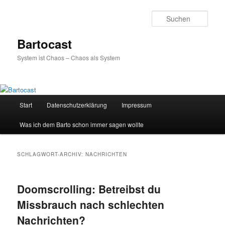
Zum
Zum
primären
sekundären
Such
Inhalt
Inhalt
springen
springen
Bartocast
System ist Chaos – Chaos als System
Hauptmenü
Start
Datenschutzerklärung
Impressum
Was ich dem Barto schon immer sagen wollte
SCHLAGWORT-ARCHIV:
NACHRICHTEN
Doomscrolling: Betreibst du
Missbrauch nach schlechten
Nachrichten?