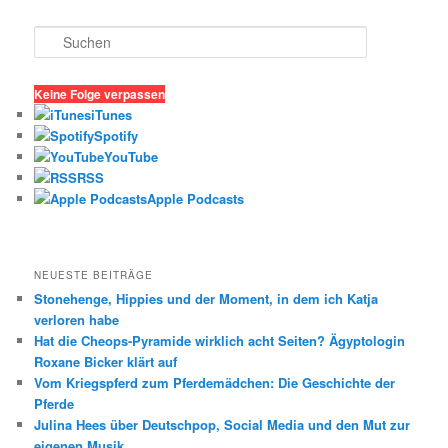
S
u
c
h
Keine Folge verpassen
e
iTunes
n
Spotify
YouTube
RSS
Apple Podcasts
NEUESTE BEITRÄGE
Stonehenge, Hippies und der Moment, in dem ich Katja
verloren habe
Hat die Cheops-Pyramide wirklich acht Seiten? Ägyptologin
Roxane Bicker klärt auf
Vom Kriegspferd zum Pferdemädchen: Die Geschichte der
Pferde
Julina Hees über Deutschpop, Social Media und den Mut zur
eigenen Musik