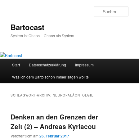
Zum
Zum
primären
sekundären
Such
Inhalt
Inhalt
springen
springen
Bartocast
System ist Chaos – Chaos als System
Hauptmenü
Start
Datenschutzerklärung
Impressum
Was ich dem Barto schon immer sagen wollte
SCHLAGWORT-ARCHIV:
NEUROPALÄONTOLGIE
Denken an den Grenzen der
Zeit (2) – Andreas Kyriacou
Veröffentlicht am
26. Februar 2017