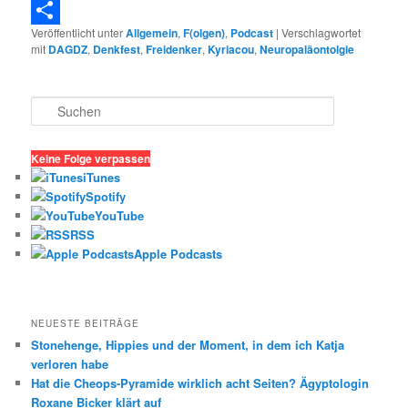
Telegram
Veröffentlicht unter
Allgemein
,
F(olgen)
,
Podcast
|
Verschlagwortet
Teilen
mit
DAGDZ
,
Denkfest
,
Freidenker
,
Kyriacou
,
Neuropaläontolgie
S
u
c
h
Keine Folge verpassen
e
iTunes
n
Spotify
YouTube
RSS
Apple Podcasts
NEUESTE BEITRÄGE
Stonehenge, Hippies und der Moment, in dem ich Katja
verloren habe
Hat die Cheops-Pyramide wirklich acht Seiten? Ägyptologin
Roxane Bicker klärt auf