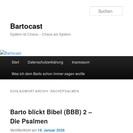
Zum
Zum
primären
sekundären
Such
Inhalt
Inhalt
springen
springen
Bartocast
System ist Chaos – Chaos als System
Hauptmenü
Start
Datenschutzerklärung
Impressum
Was ich dem Barto schon immer sagen wollte
SCHLAGWORT-ARCHIV:
RACHEPSALMEN
Barto blickt Bibel (BBB) 2 –
Die Psalmen
Veröffentlicht am
18. Januar 2026