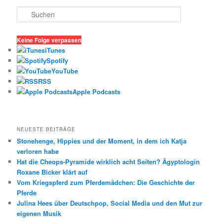
S
u
c
h
Keine Folge verpassen
e
iTunes
n
Spotify
YouTube
RSS
Apple Podcasts
NEUESTE BEITRÄGE
Stonehenge, Hippies und der Moment, in dem ich Katja
verloren habe
Hat die Cheops-Pyramide wirklich acht Seiten? Ägyptologin
Roxane Bicker klärt auf
Vom Kriegspferd zum Pferdemädchen: Die Geschichte der
Pferde
Julina Hees über Deutschpop, Social Media und den Mut zur
eigenen Musik