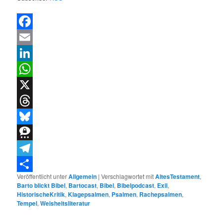
Facebook
Email
LinkedIn
WhatsApp
X
Threads
Bluesky
Threema
Telegram
Veröffentlicht unter
Allgemein
|
Verschlagwortet mit
AltesTestament
,
Teilen
Barto blickt Bibel
,
Bartocast
,
Bibel
,
Bibelpodcast
,
Exil
,
HistorischeKritik
,
Klagepsalmen
,
Psalmen
,
Rachepsalmen
,
Tempel
,
Weisheitsliteratur