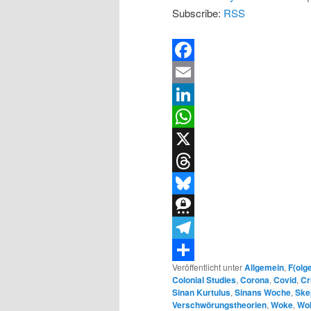
Subscribe:
RSS
Facebook
Email
LinkedIn
WhatsApp
X
Threads
Bluesky
Threema
Telegram
Veröffentlicht unter
Allgemein
,
F(olg
Teilen
Colonial Studies
,
Corona
,
Covid
,
Cr
Sinan Kurtulus
,
Sinans Woche
,
Ske
Verschwörungstheorien
,
Woke
,
Wo