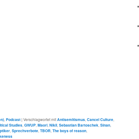
en)
,
Podcast
|
Verschlagwortet mit
Antisemitismus
,
Cancel Culture
,
itical Studies
,
GWUP
,
Maori
,
Nikil
,
Sebastian Bartoschek
,
Sinan
,
ptiker
,
Sprechverbote
,
TBOR
,
The boys of reason
,
keness