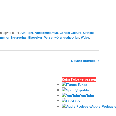
hlagwortet mit
Alt Right
,
Antisemitismus
,
Cancel Culture
,
Critical
mmler
,
Neurechts
,
Skeptiker
,
Verschwörungstheorien
,
Woke
,
Neuere Beiträge
→
Keine Folge verpassen
iTunes
Spotify
YouTube
RSS
Apple Podcast