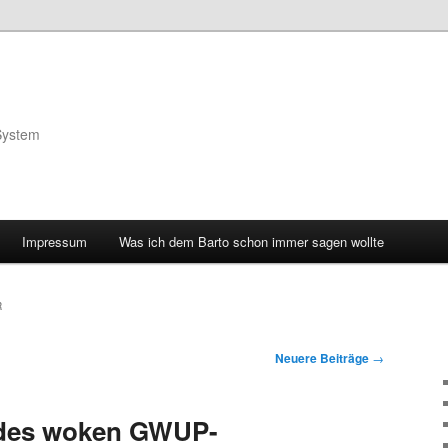
System
Impressum
Was ich dem Barto schon immer sagen wollte
R
Neuere Beiträge
→
 des woken GWUP-