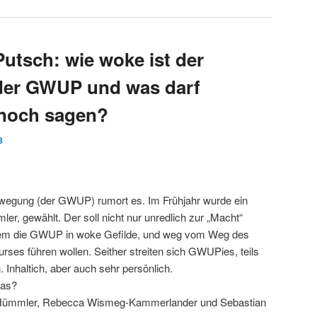
tsch: wie woke ist der
 der GWUP und was darf
noch sagen?
3
ewegung (der GWUP) rumort es. Im Frühjahr wurde ein
r, gewählt. Der soll nicht nur unredlich zur „Macht“
em die GWUP in woke Gefilde, und weg vom Weg des
urses führen wollen. Seither streiten sich GWUPies, teils
ch. Inhaltich, aber auch sehr persönlich.
das?
 Hümmler, Rebecca Wismeg-Kammerlander und Sebastian