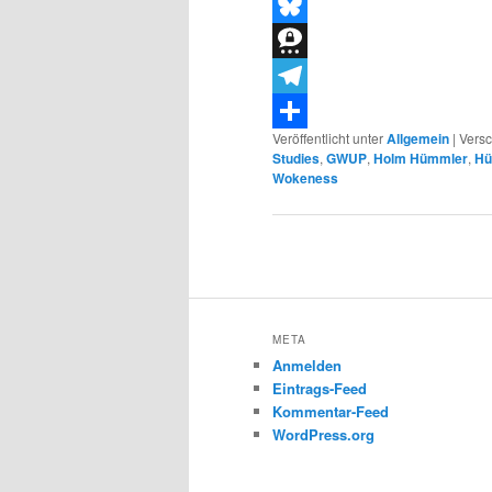
Threads
Bluesky
Threema
Telegram
Veröffentlicht unter
Allgemein
|
Versc
Teilen
Studies
,
GWUP
,
Holm Hümmler
,
Hü
Wokeness
Beitragsnavigation
META
Anmelden
Eintrags-Feed
Kommentar-Feed
WordPress.org