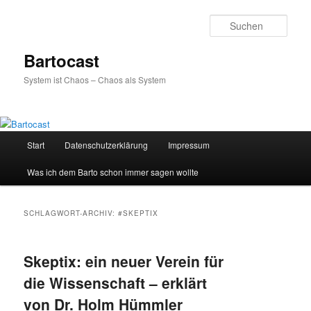
Zum
Zum
primären
sekundären
Such
Inhalt
Inhalt
springen
springen
Bartocast
System ist Chaos – Chaos als System
Hauptmenü
Start
Datenschutzerklärung
Impressum
Was ich dem Barto schon immer sagen wollte
SCHLAGWORT-ARCHIV:
#SKEPTIX
Skeptix: ein neuer Verein für
die Wissenschaft – erklärt
von Dr. Holm Hümmler