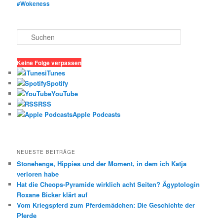
#Wokeness
S
u
c
h
Keine Folge verpassen
e
iTunes
n
Spotify
YouTube
RSS
Apple Podcasts
NEUESTE BEITRÄGE
Stonehenge, Hippies und der Moment, in dem ich Katja
verloren habe
Hat die Cheops-Pyramide wirklich acht Seiten? Ägyptologin
Roxane Bicker klärt auf
Vom Kriegspferd zum Pferdemädchen: Die Geschichte der
Pferde