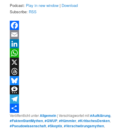
Podcast:
Play in new window
|
Download
Subscribe:
RSS
Facebook
Email
LinkedIn
WhatsApp
X
Threads
Bluesky
Threema
Telegram
Veröffentlicht unter
Allgemein
|
Verschlagwortet mit
#Aufklärung
,
Teilen
#FaktenStattMythen
,
#GWUP
,
#Hümmler
,
#KritischesDenken
,
#Pseudowissenschaft
,
#Skeptix
,
#Verschwörungsmythen
,