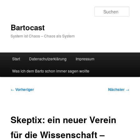
Zum
primären
Such
Inhalt
springen
Bartocast
System ist Chaos – Chaos als System
Hauptmenü
Start
Datenschutzerklärung
Impressum
Was ich dem Barto schon immer sagen wollte
Beitragsnavigation
←
Vorheriger
Nächster
→
Skeptix: ein neuer Verein
für die Wissenschaft –