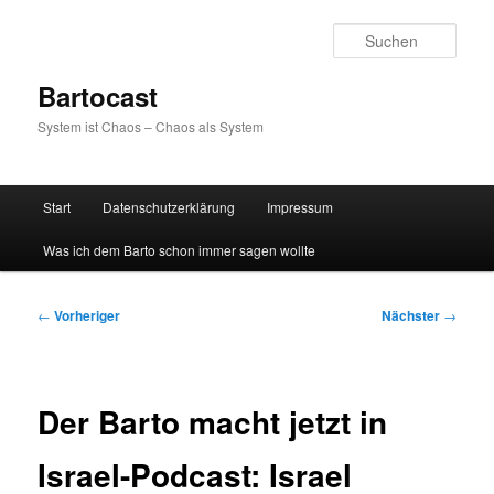
Zum
primären
Such
Inhalt
springen
Bartocast
System ist Chaos – Chaos als System
Hauptmenü
Start
Datenschutzerklärung
Impressum
Was ich dem Barto schon immer sagen wollte
Beitragsnavigation
←
Vorheriger
Nächster
→
Der Barto macht jetzt in
Israel-Podcast: Israel