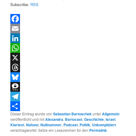
Subscribe:
RSS
Facebook
Email
LinkedIn
WhatsApp
X
Threads
Bluesky
Threema
Telegram
Dieser Eintrag wurde von
Sebastian Bartoschek
unter
Allgemein
Teilen
veröffentlicht und mit
Alexandra
,
Bartocast
,
Geschichte
,
Israel
,
Klartext
,
Nahost
,
Nullnummer
,
Podcast
,
Politik
,
Unkompliziert
verschlagwortet. Setze ein Lesezeichen für den
Permalink
.