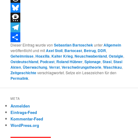
Threads
Bluesky
Threema
Telegram
Dieser Eintrag wurde von
Sebastian Bartoschek
unter
Allgemein
Teilen
veröffentlicht und mit
Axel Stoll
,
Bartocast
,
Betrug
,
DDR
,
Geheimnisse
,
Hoaxilla
,
Kalter Krieg
,
Neuschwabenland
,
Ostalgie
,
Ostdeutschland
,
Podcast
,
Roland Hübner
,
Spionage
,
Stasi
,
Stasi
Akten
,
Überwachung
,
Verrat
,
Verschwörungstheorie
,
Waschkau
,
Zeitgeschichte
verschlagwortet. Setze ein Lesezeichen für den
Permalink
.
META
Anmelden
Eintrags-Feed
Kommentar-Feed
WordPress.org