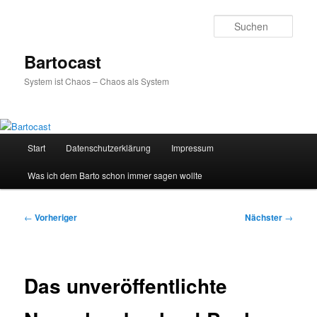
Zum
primären
Such
Inhalt
springen
Bartocast
System ist Chaos – Chaos als System
Hauptmenü
Start
Datenschutzerklärung
Impressum
Was ich dem Barto schon immer sagen wollte
Beitragsnavigation
←
Vorheriger
Nächster
→
Das unveröffentlichte