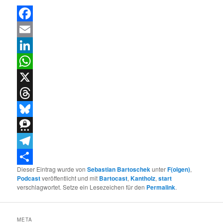
Facebook
Email
LinkedIn
WhatsApp
X
Threads
Bluesky
Threema
Telegram
Dieser Eintrag wurde von
Sebastian Bartoschek
unter
F(olgen)
,
Teilen
Podcast
veröffentlicht und mit
Bartocast
,
Kantholz
,
start
verschlagwortet. Setze ein Lesezeichen für den
Permalink
.
META