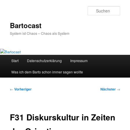
Zum
primären
Such
Inhalt
springen
Bartocast
System ist Chaos – Chaos als System
Hauptmenü
Start
Datenschutzerklärung
Impressum
Was ich dem Barto schon immer sagen wollte
Beitragsnavigation
←
Vorheriger
Nächster
→
F31 Diskurskultur in Zeiten