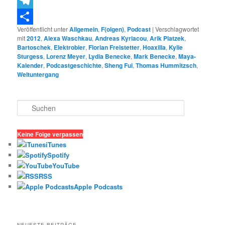
Threema
Telegram
Veröffentlicht unter
Allgemein
,
F(olgen)
,
Podcast
|
Verschlagwortet
Teilen
mit
2012
,
Alexa Waschkau
,
Andreas Kyriacou
,
Arik Platzek
,
Bartoschek
,
Elektrobier
,
Florian Freistetter
,
Hoaxilla
,
Kylie
Sturgess
,
Lorenz Meyer
,
Lydia Benecke
,
Mark Benecke
,
Maya-
Kalender
,
Podcastgeschichte
,
Sheng Fui
,
Thomas Hummitzsch
,
Weltuntergang
S
u
c
h
Keine Folge verpassen
e
iTunes
n
Spotify
YouTube
RSS
Apple Podcasts