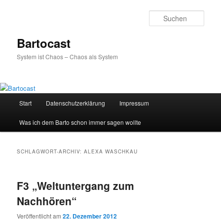
Zum
Zum
primären
sekundären
Such
Inhalt
Inhalt
springen
springen
Bartocast
System ist Chaos – Chaos als System
Hauptmenü
Start
Datenschutzerklärung
Impressum
Was ich dem Barto schon immer sagen wollte
SCHLAGWORT-ARCHIV:
ALEXA WASCHKAU
F3 „Weltuntergang zum
Nachhören“
Veröffentlicht am
22. Dezember 2012