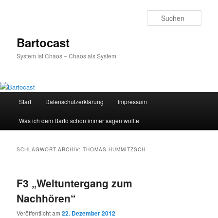
Zum
Zum
primären
sekundären
Such
Inhalt
Inhalt
springen
springen
Bartocast
System ist Chaos – Chaos als System
Hauptmenü
Start
Datenschutzerklärung
Impressum
Was ich dem Barto schon immer sagen wollte
SCHLAGWORT-ARCHIV:
THOMAS HUMMITZSCH
F3 „Weltuntergang zum
Nachhören“
Veröffentlicht am
22. Dezember 2012