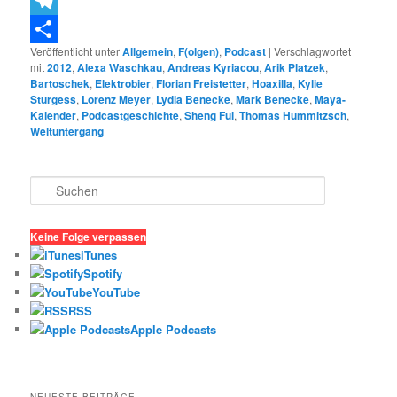
Threema
Telegram
Veröffentlicht unter
Allgemein
,
F(olgen)
,
Podcast
|
Verschlagwortet
Teilen
mit
2012
,
Alexa Waschkau
,
Andreas Kyriacou
,
Arik Platzek
,
Bartoschek
,
Elektrobier
,
Florian Freistetter
,
Hoaxilla
,
Kylie
Sturgess
,
Lorenz Meyer
,
Lydia Benecke
,
Mark Benecke
,
Maya-
Kalender
,
Podcastgeschichte
,
Sheng Fui
,
Thomas Hummitzsch
,
Weltuntergang
S
u
c
h
Keine Folge verpassen
e
iTunes
n
Spotify
YouTube
RSS
Apple Podcasts