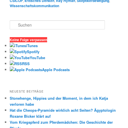
CSICOP
,
kritisches Denken
,
Ray Hyman
,
Skeptikerbewegung
,
Wissenschaftskommunikation
S
u
c
h
Keine Folge verpassen
e
iTunes
n
Spotify
YouTube
RSS
Apple Podcasts
NEUESTE BEITRÄGE
Stonehenge, Hippies und der Moment, in dem ich Katja
verloren habe
Hat die Cheops-Pyramide wirklich acht Seiten? Ägyptologin
Roxane Bicker klärt auf
Vom Kriegspferd zum Pferdemädchen: Die Geschichte der