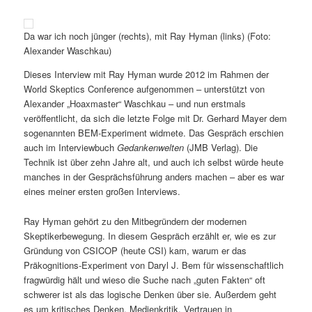
Da war ich noch jünger (rechts), mit Ray Hyman (links) (Foto:
Alexander Waschkau)
Dieses Interview mit Ray Hyman wurde 2012 im Rahmen der
World Skeptics Conference aufgenommen – unterstützt von
Alexander „Hoaxmaster“ Waschkau – und nun erstmals
veröffentlicht, da sich die letzte Folge mit Dr. Gerhard Mayer dem
sogenannten BEM-Experiment widmete. Das Gespräch erschien
auch im Interviewbuch
Gedankenwelten
(JMB Verlag). Die
Technik ist über zehn Jahre alt, und auch ich selbst würde heute
manches in der Gesprächsführung anders machen – aber es war
eines meiner ersten großen Interviews.
Ray Hyman gehört zu den Mitbegründern der modernen
Skeptikerbewegung. In diesem Gespräch erzählt er, wie es zur
Gründung von CSICOP (heute CSI) kam, warum er das
Präkognitions-Experiment von Daryl J. Bem für wissenschaftlich
fragwürdig hält und wieso die Suche nach „guten Fakten“ oft
schwerer ist als das logische Denken über sie. Außerdem geht
es um kritisches Denken, Medienkritik, Vertrauen in