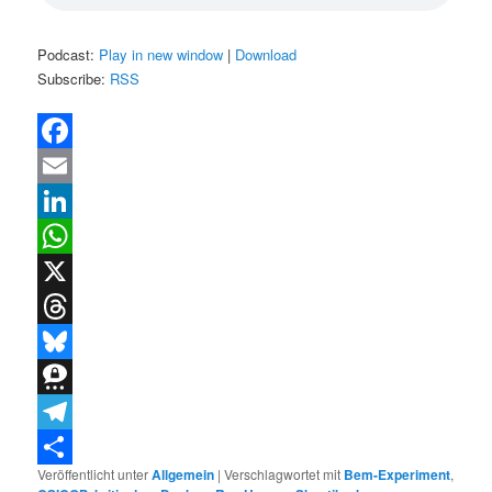
Podcast:
Play in new window
|
Download
Subscribe:
RSS
Facebook
Email
LinkedIn
WhatsApp
X
Threads
Bluesky
Threema
Telegram
Veröffentlicht unter
Allgemein
|
Verschlagwortet mit
Bem-Experiment
,
Teilen