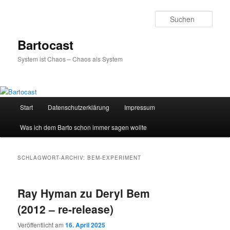
Zum
Zum
primären
sekundären
Such
Inhalt
Inhalt
springen
springen
Bartocast
System ist Chaos – Chaos als System
Hauptmenü
Start
Datenschutzerklärung
Impressum
Was ich dem Barto schon immer sagen wollte
SCHLAGWORT-ARCHIV:
BEM-EXPERIMENT
Ray Hyman zu Deryl Bem
(2012 – re-release)
Veröffentlicht am
16. April 2025