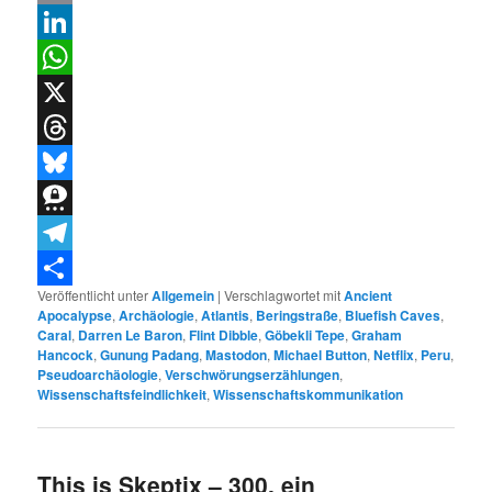
Email
LinkedIn
WhatsApp
X
Threads
Bluesky
Threema
Telegram
Veröffentlicht unter
Allgemein
|
Verschlagwortet mit
Ancient
Teilen
Apocalypse
,
Archäologie
,
Atlantis
,
Beringstraße
,
Bluefish Caves
,
Caral
,
Darren Le Baron
,
Flint Dibble
,
Göbekli Tepe
,
Graham
Hancock
,
Gunung Padang
,
Mastodon
,
Michael Button
,
Netflix
,
Peru
,
Pseudoarchäologie
,
Verschwörungserzählungen
,
Wissenschaftsfeindlichkeit
,
Wissenschaftskommunikation
This is Skeptix – 300, ein