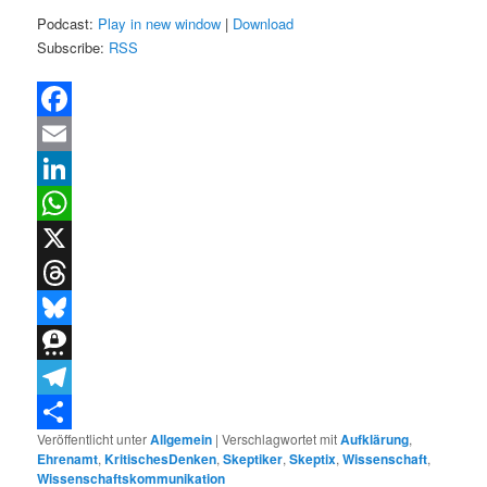
Podcast:
Play in new window
|
Download
Subscribe:
RSS
Facebook
Email
LinkedIn
WhatsApp
X
Threads
Bluesky
Threema
Telegram
Veröffentlicht unter
Allgemein
|
Verschlagwortet mit
Aufklärung
,
Teilen
Ehrenamt
,
KritischesDenken
,
Skeptiker
,
Skeptix
,
Wissenschaft
,
Wissenschaftskommunikation