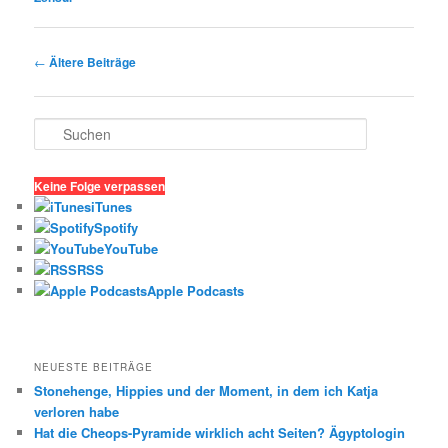
Beitragsnavigation
←
Ältere Beiträge
S
u
c
h
Keine Folge verpassen
e
iTunes
n
Spotify
YouTube
RSS
Apple Podcasts
NEUESTE BEITRÄGE
Stonehenge, Hippies und der Moment, in dem ich Katja
verloren habe
Hat die Cheops-Pyramide wirklich acht Seiten? Ägyptologin