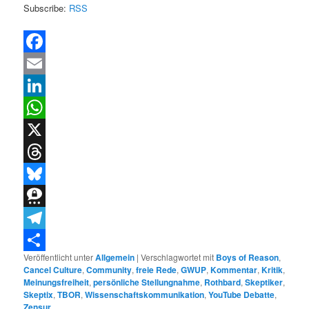
Subscribe:
RSS
Facebook
Email
LinkedIn
WhatsApp
X
Threads
Bluesky
Threema
Telegram
Veröffentlicht unter
Allgemein
|
Verschlagwortet mit
Boys of Reason
,
Teilen
Cancel Culture
,
Community
,
freie Rede
,
GWUP
,
Kommentar
,
Kritik
,
Meinungsfreiheit
,
persönliche Stellungnahme
,
Rothbard
,
Skeptiker
,
Skeptix
,
TBOR
,
Wissenschaftskommunikation
,
YouTube Debatte
,
Zensur