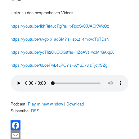
Links zu den besprochenen Videos
https://youtu.be/lkhRif40cRg?is=t-RpxSvXUACKWkOz
https://youtu.be/uvgbib_aqSM?is=spLt_4mxvqTpTDsN
https://youtu.be/ydTh2GuOOG8?is=4ZoAVt_wxMrGAkpX
https://youtu.be/6LoeFwL4LPQ?is=AYLO73jzTjctfSZg
Podcast:
Play in new window
|
Download
Subscribe:
RSS
Facebook