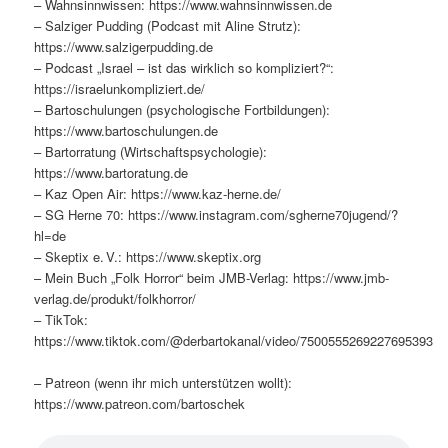
– Wahnsinnwissen: https://www.wahnsinnwissen.de
– Salziger Pudding (Podcast mit Aline Strutz):
https://www.salzigerpudding.de
– Podcast „Israel – ist das wirklich so kompliziert?“:
https://israelunkompliziert.de/
– Bartoschulungen (psychologische Fortbildungen):
https://www.bartoschulungen.de
– Bartorratung (Wirtschaftspsychologie):
https://www.bartoratung.de
– Kaz Open Air: https://www.kaz-herne.de/
– SG Herne 70: https://www.instagram.com/sgherne70jugend/?
hl=de
– Skeptix e. V.: https://www.skeptix.org
– Mein Buch „Folk Horror“ beim JMB-Verlag: https://www.jmb-
verlag.de/produkt/folkhorror/
– TikTok:
https://www.tiktok.com/@derbartokanal/video/7500555269227695393
– Patreon (wenn ihr mich unterstützen wollt):
https://www.patreon.com/bartoschek