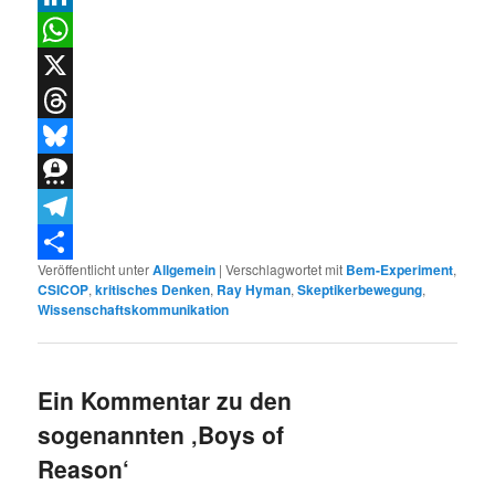
LinkedIn
WhatsApp
X
Threads
Bluesky
Threema
Telegram
Veröffentlicht unter
Allgemein
|
Verschlagwortet mit
Bem-Experiment
,
Teilen
CSICOP
,
kritisches Denken
,
Ray Hyman
,
Skeptikerbewegung
,
Wissenschaftskommunikation
Ein Kommentar zu den
sogenannten ‚Boys of
Reason‘