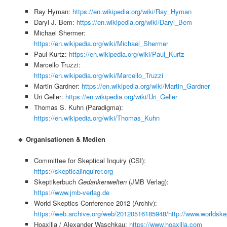
Ray Hyman:
https://en.wikipedia.org/wiki/Ray_Hyman
Daryl J. Bem:
https://en.wikipedia.org/wiki/Daryl_Bem
Michael Shermer:
https://en.wikipedia.org/wiki/Michael_Shermer
Paul Kurtz:
https://en.wikipedia.org/wiki/Paul_Kurtz
Marcello Truzzi:
https://en.wikipedia.org/wiki/Marcello_Truzzi
Martin Gardner:
https://en.wikipedia.org/wiki/Martin_Gardner
Uri Geller:
https://en.wikipedia.org/wiki/Uri_Geller
Thomas S. Kuhn (Paradigma):
https://en.wikipedia.org/wiki/Thomas_Kuhn
🔹 Organisationen & Medien
Committee for Skeptical Inquiry (CSI):
https://skepticalinquirer.org
Skeptikerbuch
Gedankenwelten
(JMB Verlag):
https://www.jmb-verlag.de
World Skeptics Conference 2012 (Archiv):
https://web.archive.org/web/20120516185948/http://www.worldskep
Hoaxilla / Alexander Waschkau:
https://www.hoaxilla.com