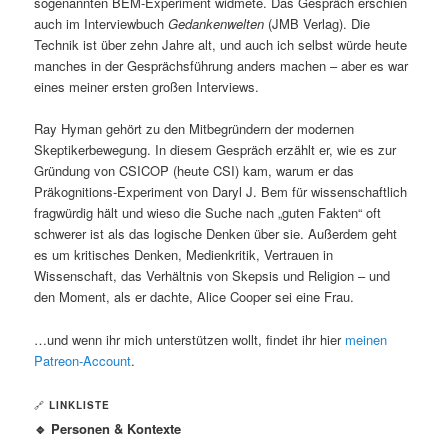
sogenannten BEM-Experiment widmete. Das Gespräch erschien
auch im Interviewbuch
Gedankenwelten
(JMB Verlag). Die
Technik ist über zehn Jahre alt, und auch ich selbst würde heute
manches in der Gesprächsführung anders machen – aber es war
eines meiner ersten großen Interviews.
Ray Hyman gehört zu den Mitbegründern der modernen
Skeptikerbewegung. In diesem Gespräch erzählt er, wie es zur
Gründung von CSICOP (heute CSI) kam, warum er das
Präkognitions-Experiment von Daryl J. Bem für wissenschaftlich
fragwürdig hält und wieso die Suche nach „guten Fakten“ oft
schwerer ist als das logische Denken über sie. Außerdem geht
es um kritisches Denken, Medienkritik, Vertrauen in
Wissenschaft, das Verhältnis von Skepsis und Religion – und
den Moment, als er dachte, Alice Cooper sei eine Frau.
…und wenn ihr mich unterstützen wollt, findet ihr hier
meinen
Patreon-Account
.
🔗
LINKLISTE
🔹 Personen & Kontexte