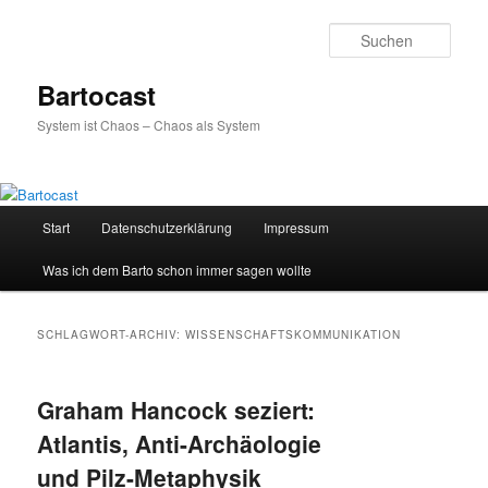
Zum
Zum
primären
sekundären
Such
Inhalt
Inhalt
springen
springen
Bartocast
System ist Chaos – Chaos als System
Hauptmenü
Start
Datenschutzerklärung
Impressum
Was ich dem Barto schon immer sagen wollte
SCHLAGWORT-ARCHIV:
WISSENSCHAFTSKOMMUNIKATION
Graham Hancock seziert:
Atlantis, Anti-Archäologie
und Pilz-Metaphysik