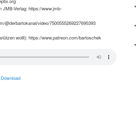
eptix.org
m JMB-Verlag: https://www.jmb-
.com/@derbartokanal/video/7500555269227695393
stützen wollt): https://www.patreon.com/bartoschek
|
Download