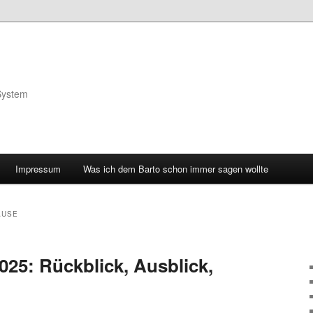
System
Impressum
Was ich dem Barto schon immer sagen wollte
AUSE
5: Rückblick, Ausblick,