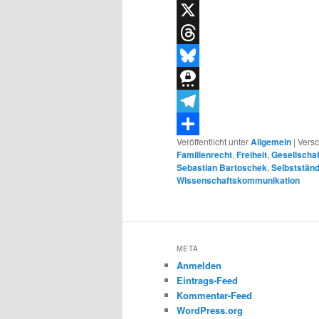
WhatsApp
X
Threads
Bluesky
Threema
Telegram
Veröffentlicht unter
Allgemein
|
Versc
Teilen
Familienrecht
,
Freiheit
,
Gesellschaf
Sebastian Bartoschek
,
Selbstständ
Wissenschaftskommunikation
META
Anmelden
Eintrags-Feed
Kommentar-Feed
WordPress.org