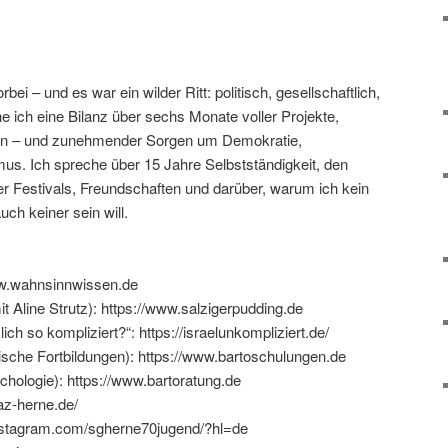
rbei – und es war ein wilder Ritt: politisch, gesellschaftlich,
he ich eine Bilanz über sechs Monate voller Projekte,
en – und zunehmender Sorgen um Demokratie,
us. Ich spreche über 15 Jahre Selbstständigkeit, den
er Festivals, Freundschaften und darüber, warum ich kein
ch keiner sein will.
ww.wahnsinnwissen.de
t Aline Strutz): https://www.salzigerpudding.de
lich so kompliziert?“: https://israelunkompliziert.de/
sche Fortbildungen): https://www.bartoschulungen.de
chologie): https://www.bartoratung.de
az-herne.de/
nstagram.com/sgherne70jugend/?hl=de