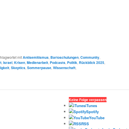
hlagwortet mit
Antisemitismus
,
Bartoschulungen
,
Community
,
t
,
Israel
,
Krisen
,
Medienarbeit
,
Podcasts
,
Politik
,
Rückblick 2025
,
igkeit
,
Skeptics
,
Sommerpause
,
Wissenschaft
,
Keine Folge verpassen
iTunes
Spotify
YouTube
RSS