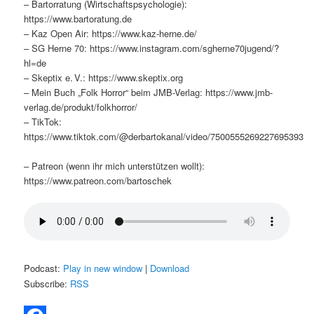
– Bartorratung (Wirtschaftspsychologie):
https://www.bartoratung.de
– Kaz Open Air: https://www.kaz-herne.de/
– SG Herne 70: https://www.instagram.com/sgherne70jugend/?
hl=de
– Skeptix e. V.: https://www.skeptix.org
– Mein Buch „Folk Horror“ beim JMB-Verlag: https://www.jmb-
verlag.de/produkt/folkhorror/
– TikTok:
https://www.tiktok.com/@derbartokanal/video/7500555269227695393
– Patreon (wenn ihr mich unterstützen wollt):
https://www.patreon.com/bartoschek
Podcast:
Play in new window
|
Download
Subscribe:
RSS