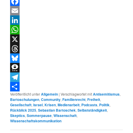
Facebook
Email
LinkedIn
WhatsApp
X
Threads
Bluesky
Threema
Telegram
Veröffentlicht unter
Allgemein
|
Verschlagwortet mit
Antisemitismus
,
Teilen
Bartoschulungen
,
Community
,
Familienrecht
,
Freiheit
,
Gesellschaft
,
Israel
,
Krisen
,
Medienarbeit
,
Podcasts
,
Politik
,
Rückblick 2025
,
Sebastian Bartoschek
,
Selbstständigkeit
,
Skeptics
,
Sommerpause
,
Wissenschaft
,
Wissenschaftskommunikation