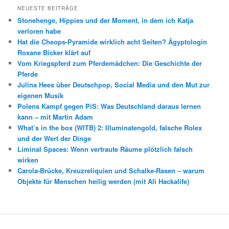
NEUESTE BEITRÄGE
Stonehenge, Hippies und der Moment, in dem ich Katja
verloren habe
Hat die Cheops-Pyramide wirklich acht Seiten? Ägyptologin
Roxane Bicker klärt auf
Vom Kriegspferd zum Pferdemädchen: Die Geschichte der
Pferde
Julina Hees über Deutschpop, Social Media und den Mut zur
eigenen Musik
Polens Kampf gegen PiS: Was Deutschland daraus lernen
kann – mit Martin Adam
What’s in the box (WITB) 2: Illuminatengold, falsche Rolex
und der Wert der Dinge
Liminal Spaces: Wenn vertraute Räume plötzlich falsch
wirken
Carola-Brücke, Kreuzreliquien und Schalke-Rasen – warum
Objekte für Menschen heilig werden (mit Ali Hackalife)