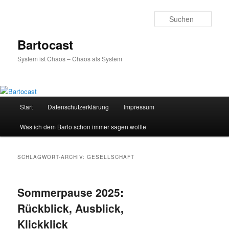
Zum
Zum
primären
sekundären
Such
Inhalt
Inhalt
springen
springen
Bartocast
System ist Chaos – Chaos als System
Hauptmenü
Start
Datenschutzerklärung
Impressum
Was ich dem Barto schon immer sagen wollte
SCHLAGWORT-ARCHIV:
GESELLSCHAFT
Sommerpause 2025:
Rückblick, Ausblick,
Klickklick