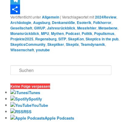
Telegram
Veröffentlicht unter
Allgemein
|
Verschlagwortet mit
2024Review
,
Teilen
Archäologie
,
Augsburg
,
Denkanstöße
,
Esoterik
,
Folkhorror
,
Gesellschaft
,
GWUP
,
Jahresrückblick
,
Messfehler
,
Metaebene
,
Monatsrückblick
,
MPU
,
Mythen
,
Podcast
,
Politik
,
Populismus
,
Projekte2025
,
Regensburg
,
SITP
,
SkepKon
,
Skeptics in the pub
,
SkepticsCommunity
,
Skeptiker
,
Skeptix
,
Teamdynamik
,
Wissenschaft
,
youtube
S
u
c
h
Keine Folge verpassen
e
iTunes
n
Spotify
YouTube
RSS
Apple Podcasts