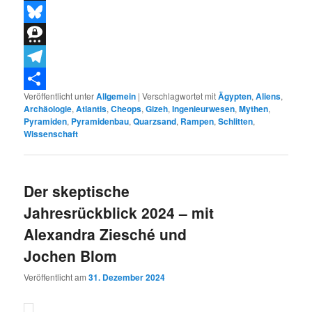
Threads
Bluesky
Threema
Telegram
Veröffentlicht unter
Allgemein
|
Verschlagwortet mit
Ägypten
,
Aliens
,
Teilen
Archäologie
,
Atlantis
,
Cheops
,
Gizeh
,
Ingenieurwesen
,
Mythen
,
Pyramiden
,
Pyramidenbau
,
Quarzsand
,
Rampen
,
Schlitten
,
Wissenschaft
Der skeptische
Jahresrückblick 2024 – mit
Alexandra Ziesché und
Jochen Blom
Veröffentlicht am
31. Dezember 2024