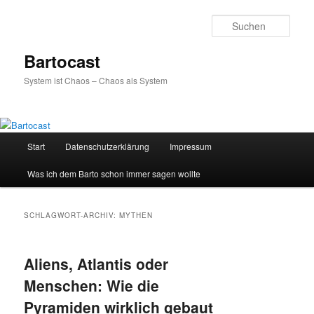
Zum
Zum
primären
sekundären
Such
Inhalt
Inhalt
springen
springen
Bartocast
System ist Chaos – Chaos als System
Hauptmenü
Start
Datenschutzerklärung
Impressum
Was ich dem Barto schon immer sagen wollte
SCHLAGWORT-ARCHIV:
MYTHEN
Aliens, Atlantis oder
Menschen: Wie die
Pyramiden wirklich gebaut