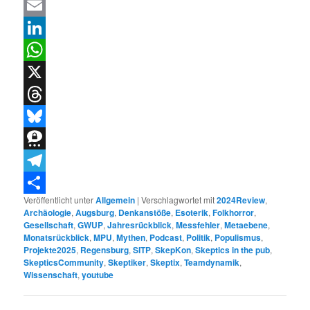
Facebook
Email
LinkedIn
WhatsApp
X
Threads
Bluesky
Threema
Telegram
Veröffentlicht unter
Allgemein
|
Verschlagwortet mit
2024Review
,
Teilen
Archäologie
,
Augsburg
,
Denkanstöße
,
Esoterik
,
Folkhorror
,
Gesellschaft
,
GWUP
,
Jahresrückblick
,
Messfehler
,
Metaebene
,
Monatsrückblick
,
MPU
,
Mythen
,
Podcast
,
Politik
,
Populismus
,
Projekte2025
,
Regensburg
,
SITP
,
SkepKon
,
Skeptics in the pub
,
SkepticsCommunity
,
Skeptiker
,
Skeptix
,
Teamdynamik
,
Wissenschaft
,
youtube