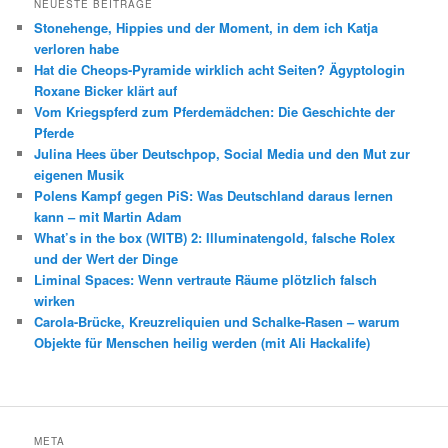
NEUESTE BEITRÄGE
Stonehenge, Hippies und der Moment, in dem ich Katja
verloren habe
Hat die Cheops-Pyramide wirklich acht Seiten? Ägyptologin
Roxane Bicker klärt auf
Vom Kriegspferd zum Pferdemädchen: Die Geschichte der
Pferde
Julina Hees über Deutschpop, Social Media und den Mut zur
eigenen Musik
Polens Kampf gegen PiS: Was Deutschland daraus lernen
kann – mit Martin Adam
What’s in the box (WITB) 2: Illuminatengold, falsche Rolex
und der Wert der Dinge
Liminal Spaces: Wenn vertraute Räume plötzlich falsch
wirken
Carola-Brücke, Kreuzreliquien und Schalke-Rasen – warum
Objekte für Menschen heilig werden (mit Ali Hackalife)
META