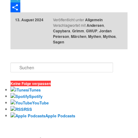
Telegram
Teilen
13. August 2024
Veröffentlicht unter
Allgemein
Verschlagwortet mit
Andersen
,
Capybara
,
Grimm
,
GWUP
,
Jordan
Peterson
,
Märchen
,
Mythen
,
Mythos
,
Sagen
S
u
c
h
Keine Folge verpassen
e
iTunes
n
Spotify
YouTube
RSS
Apple Podcasts