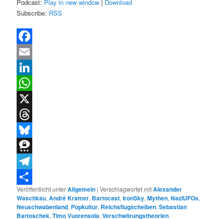
Podcast:
Play in new window
|
Download
Subscribe:
RSS
Facebook
Email
LinkedIn
WhatsApp
X
Threads
Bluesky
Threema
Telegram
Veröffentlicht unter
Allgemein
|
Verschlagwortet mit
Alexander
Teilen
Waschkau
,
André Kramer
,
Bartocast
,
IronSky
,
Mythen
,
NaziUFOs
,
Neuschwabenland
,
Popkultur
,
Reichsflugscheiben
,
Sebastian
Bartoschek
,
Timo Vuorensola
,
Verschwörungstheorien