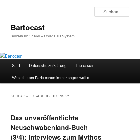
Zum
Zum
primären
sekundären
Such
Inhalt
Inhalt
springen
springen
Bartocast
System ist Chaos – Chaos als System
Hauptmenü
Start
Datenschutzerklärung
Impressum
Was ich dem Barto schon immer sagen wollte
SCHLAGWORT-ARCHIV:
IRONSKY
Das unveröffentlichte
Neuschwabenland-Buch
(3/4): Interviews zum Mythos