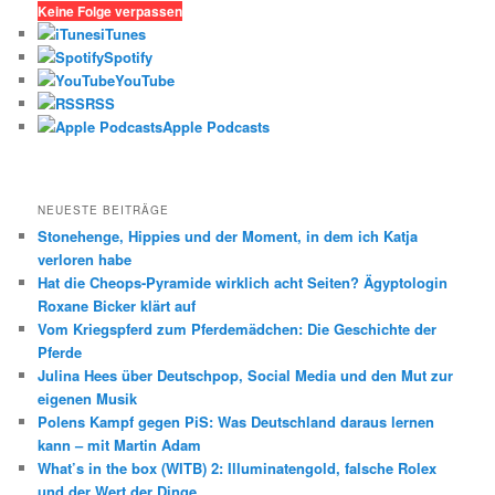
h
Keine Folge verpassen
e
iTunes
n
Spotify
YouTube
RSS
Apple Podcasts
NEUESTE BEITRÄGE
Stonehenge, Hippies und der Moment, in dem ich Katja
verloren habe
Hat die Cheops-Pyramide wirklich acht Seiten? Ägyptologin
Roxane Bicker klärt auf
Vom Kriegspferd zum Pferdemädchen: Die Geschichte der
Pferde
Julina Hees über Deutschpop, Social Media und den Mut zur
eigenen Musik
Polens Kampf gegen PiS: Was Deutschland daraus lernen
kann – mit Martin Adam
What’s in the box (WITB) 2: Illuminatengold, falsche Rolex
und der Wert der Dinge