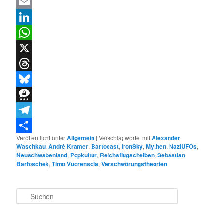
Facebook
Email
LinkedIn
WhatsApp
X
Threads
Bluesky
Threema
Telegram
Veröffentlicht unter
Allgemein
|
Verschlagwortet mit
Alexander
Teilen
Waschkau
,
André Kramer
,
Bartocast
,
IronSky
,
Mythen
,
NaziUFOs
,
Neuschwabenland
,
Popkultur
,
Reichsflugscheiben
,
Sebastian
Bartoschek
,
Timo Vuorensola
,
Verschwörungstheorien
S
u
c