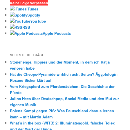
h
Keine Folge verpassen
e
iTunes
n
Spotify
YouTube
RSS
Apple Podcasts
NEUESTE BEITRÄGE
Stonehenge, Hippies und der Moment, in dem ich Katja
verloren habe
Hat die Cheops-Pyramide wirklich acht Seiten? Ägyptologin
Roxane Bicker klärt auf
Vom Kriegspferd zum Pferdemädchen: Die Geschichte der
Pferde
Julina Hees über Deutschpop, Social Media und den Mut zur
eigenen Musik
Polens Kampf gegen PiS: Was Deutschland daraus lernen
kann – mit Martin Adam
What’s in the box (WITB) 2: Illuminatengold, falsche Rolex
und der Wert der Dinge