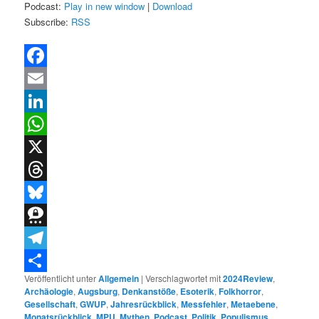
Podcast:
Play in new window
|
Download
Subscribe:
RSS
Facebook
Email
LinkedIn
WhatsApp
X
Threads
Bluesky
Threema
Telegram
Veröffentlicht unter
Allgemein
|
Verschlagwortet mit
2024Review
,
Teilen
Archäologie
,
Augsburg
,
Denkanstöße
,
Esoterik
,
Folkhorror
,
Gesellschaft
,
GWUP
,
Jahresrückblick
,
Messfehler
,
Metaebene
,
Monatsrückblick
,
MPU
,
Mythen
,
Podcast
,
Politik
,
Populismus
,