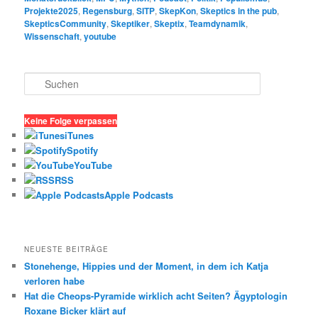
Projekte2025
,
Regensburg
,
SITP
,
SkepKon
,
Skeptics in the pub
,
SkepticsCommunity
,
Skeptiker
,
Skeptix
,
Teamdynamik
,
Wissenschaft
,
youtube
S
u
c
h
Keine Folge verpassen
e
iTunes
n
Spotify
YouTube
RSS
Apple Podcasts
NEUESTE BEITRÄGE
Stonehenge, Hippies und der Moment, in dem ich Katja
verloren habe
Hat die Cheops-Pyramide wirklich acht Seiten? Ägyptologin
Roxane Bicker klärt auf