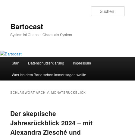
Zum
Zum
primären
sekundären
Such
Inhalt
Inhalt
springen
springen
Bartocast
System ist Chaos – Chaos als System
Hauptmenü
Start
Datenschutzerklärung
Impressum
Was ich dem Barto schon immer sagen wollte
SCHLAGWORT-ARCHIV:
MONATSRÜCKBLICK
Der skeptische
Jahresrückblick 2024 – mit
Alexandra Ziesché und