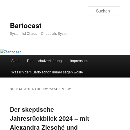
Zum
Zum
primären
sekundären
Such
Inhalt
Inhalt
springen
springen
Bartocast
System ist Chaos – Chaos als System
Hauptmenü
Start
Datenschutzerklärung
Impressum
Was ich dem Barto schon immer sagen wollte
SCHLAGWORT-ARCHIV:
2024REVIEW
Der skeptische
Jahresrückblick 2024 – mit
Alexandra Ziesché und