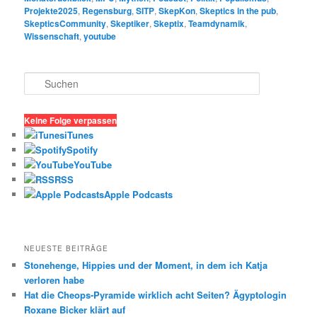
Projekte2025
,
Regensburg
,
SITP
,
SkepKon
,
Skeptics in the pub
,
SkepticsCommunity
,
Skeptiker
,
Skeptix
,
Teamdynamik
,
Wissenschaft
,
youtube
S
u
c
h
Keine Folge verpassen
e
iTunes
n
Spotify
YouTube
RSS
Apple Podcasts
NEUESTE BEITRÄGE
Stonehenge, Hippies und der Moment, in dem ich Katja
verloren habe
Hat die Cheops-Pyramide wirklich acht Seiten? Ägyptologin
Roxane Bicker klärt auf