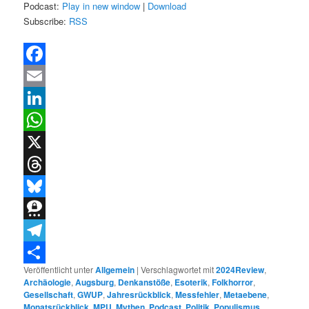
Podcast:
Play in new window
|
Download
Subscribe:
RSS
Facebook
Email
LinkedIn
WhatsApp
X
Threads
Bluesky
Threema
Telegram
Veröffentlicht unter
Allgemein
|
Verschlagwortet mit
2024Review
,
Teilen
Archäologie
,
Augsburg
,
Denkanstöße
,
Esoterik
,
Folkhorror
,
Gesellschaft
,
GWUP
,
Jahresrückblick
,
Messfehler
,
Metaebene
,
Monatsrückblick
,
MPU
,
Mythen
,
Podcast
,
Politik
,
Populismus
,