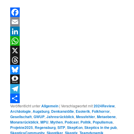
Facebook
Email
LinkedIn
WhatsApp
X
Threads
Bluesky
Threema
Telegram
Veröffentlicht unter
Allgemein
|
Verschlagwortet mit
2024Review
,
Teilen
Archäologie
,
Augsburg
,
Denkanstöße
,
Esoterik
,
Folkhorror
,
Gesellschaft
,
GWUP
,
Jahresrückblick
,
Messfehler
,
Metaebene
,
Monatsrückblick
,
MPU
,
Mythen
,
Podcast
,
Politik
,
Populismus
,
Projekte2025
,
Regensburg
,
SITP
,
SkepKon
,
Skeptics in the pub
,
SkepticsCommunity
,
Skeptiker
,
Skeptix
,
Teamdynamik
,