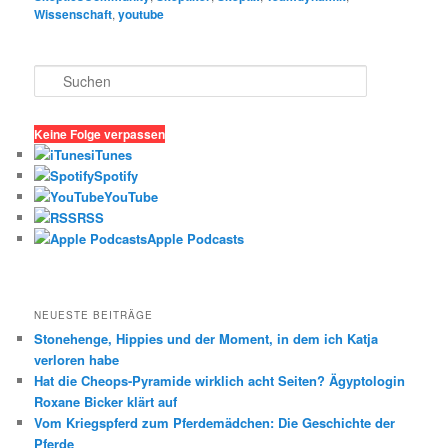
Wissenschaft
,
youtube
S
u
c
h
Keine Folge verpassen
e
iTunes
n
Spotify
YouTube
RSS
Apple Podcasts
NEUESTE BEITRÄGE
Stonehenge, Hippies und der Moment, in dem ich Katja
verloren habe
Hat die Cheops-Pyramide wirklich acht Seiten? Ägyptologin
Roxane Bicker klärt auf
Vom Kriegspferd zum Pferdemädchen: Die Geschichte der
Pferde