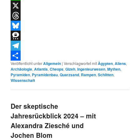
WhatsApp
X
Threads
Bluesky
Threema
Telegram
Veröffentlicht unter
Allgemein
|
Verschlagwortet mit
Ägypten
,
Aliens
,
Teilen
Archäologie
,
Atlantis
,
Cheops
,
Gizeh
,
Ingenieurwesen
,
Mythen
,
Pyramiden
,
Pyramidenbau
,
Quarzsand
,
Rampen
,
Schlitten
,
Wissenschaft
Der skeptische
Jahresrückblick 2024 – mit
Alexandra Ziesché und
Jochen Blom