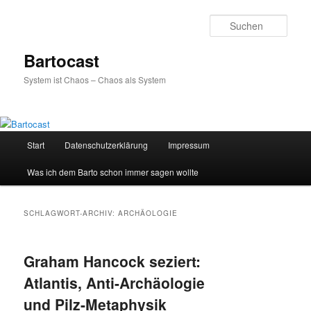
Zum
Zum
primären
sekundären
Such
Inhalt
Inhalt
springen
springen
Bartocast
System ist Chaos – Chaos als System
Hauptmenü
Start
Datenschutzerklärung
Impressum
Was ich dem Barto schon immer sagen wollte
SCHLAGWORT-ARCHIV:
ARCHÄOLOGIE
Graham Hancock seziert:
Atlantis, Anti-Archäologie
und Pilz-Metaphysik