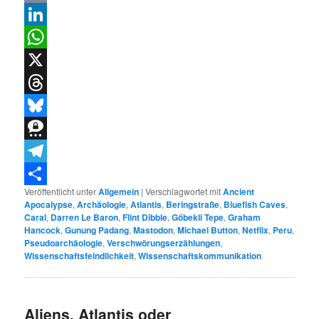
Email
LinkedIn
WhatsApp
X
Threads
Bluesky
Threema
Telegram
Veröffentlicht unter
Allgemein
|
Verschlagwortet mit
Ancient
Teilen
Apocalypse
,
Archäologie
,
Atlantis
,
Beringstraße
,
Bluefish Caves
,
Caral
,
Darren Le Baron
,
Flint Dibble
,
Göbekli Tepe
,
Graham
Hancock
,
Gunung Padang
,
Mastodon
,
Michael Button
,
Netflix
,
Peru
,
Pseudoarchäologie
,
Verschwörungserzählungen
,
Wissenschaftsfeindlichkeit
,
Wissenschaftskommunikation
Aliens, Atlantis oder