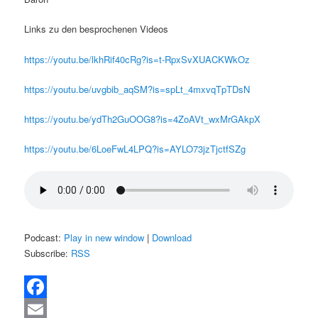
Links zu den besprochenen Videos
https://youtu.be/lkhRif40cRg?is=t-RpxSvXUACKWkOz
https://youtu.be/uvgbib_aqSM?is=spLt_4mxvqTpTDsN
https://youtu.be/ydTh2GuOOG8?is=4ZoAVt_wxMrGAkpX
https://youtu.be/6LoeFwL4LPQ?is=AYLO73jzTjctfSZg
Podcast:
Play in new window
|
Download
Subscribe:
RSS
Facebook