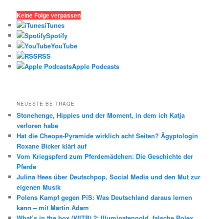
c
h
Keine Folge verpassen
e
iTunes
n
Spotify
YouTube
RSS
Apple Podcasts
NEUESTE BEITRÄGE
Stonehenge, Hippies und der Moment, in dem ich Katja
verloren habe
Hat die Cheops-Pyramide wirklich acht Seiten? Ägyptologin
Roxane Bicker klärt auf
Vom Kriegspferd zum Pferdemädchen: Die Geschichte der
Pferde
Julina Hees über Deutschpop, Social Media und den Mut zur
eigenen Musik
Polens Kampf gegen PiS: Was Deutschland daraus lernen
kann – mit Martin Adam
What’s in the box (WITB) 2: Illuminatengold, falsche Rolex