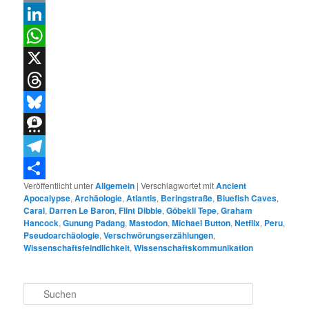
Email
LinkedIn
WhatsApp
X
Threads
Bluesky
Threema
Telegram
Veröffentlicht unter
Allgemein
|
Verschlagwortet mit
Ancient
Teilen
Apocalypse
,
Archäologie
,
Atlantis
,
Beringstraße
,
Bluefish Caves
,
Caral
,
Darren Le Baron
,
Flint Dibble
,
Göbekli Tepe
,
Graham
Hancock
,
Gunung Padang
,
Mastodon
,
Michael Button
,
Netflix
,
Peru
,
Pseudoarchäologie
,
Verschwörungserzählungen
,
Wissenschaftsfeindlichkeit
,
Wissenschaftskommunikation
S
u