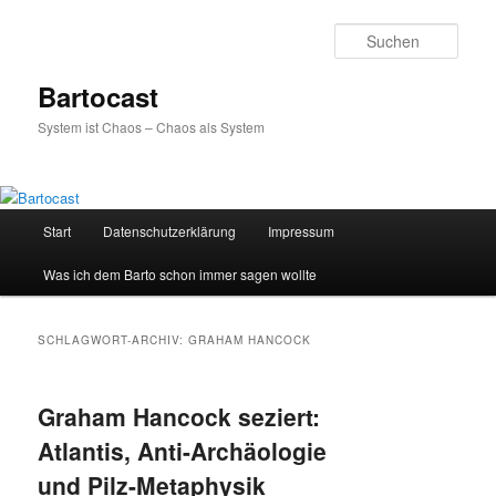
Zum
Zum
primären
sekundären
Such
Inhalt
Inhalt
springen
springen
Bartocast
System ist Chaos – Chaos als System
Hauptmenü
Start
Datenschutzerklärung
Impressum
Was ich dem Barto schon immer sagen wollte
SCHLAGWORT-ARCHIV:
GRAHAM HANCOCK
Graham Hancock seziert:
Atlantis, Anti-Archäologie
und Pilz-Metaphysik