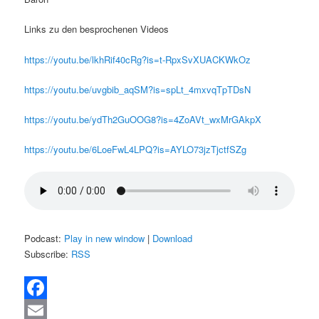
Links zu den besprochenen Videos
https://youtu.be/lkhRif40cRg?is=t-RpxSvXUACKWkOz
https://youtu.be/uvgbib_aqSM?is=spLt_4mxvqTpTDsN
https://youtu.be/ydTh2GuOOG8?is=4ZoAVt_wxMrGAkpX
https://youtu.be/6LoeFwL4LPQ?is=AYLO73jzTjctfSZg
Podcast:
Play in new window
|
Download
Subscribe:
RSS
Facebook