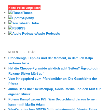
c
h
Keine Folge verpassen
e
iTunes
n
Spotify
YouTube
RSS
Apple Podcasts
NEUESTE BEITRÄGE
Stonehenge, Hippies und der Moment, in dem ich Katja
verloren habe
Hat die Cheops-Pyramide wirklich acht Seiten? Ägyptologin
Roxane Bicker klärt auf
Vom Kriegspferd zum Pferdemädchen: Die Geschichte der
Pferde
Julina Hees über Deutschpop, Social Media und den Mut zur
eigenen Musik
Polens Kampf gegen PiS: Was Deutschland daraus lernen
kann – mit Martin Adam
What’s in the box (WITB) 2: Illuminatengold, falsche Rolex