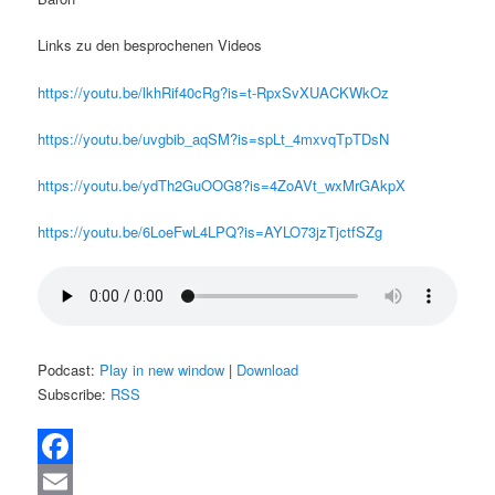
Links zu den besprochenen Videos
https://youtu.be/lkhRif40cRg?is=t-RpxSvXUACKWkOz
https://youtu.be/uvgbib_aqSM?is=spLt_4mxvqTpTDsN
https://youtu.be/ydTh2GuOOG8?is=4ZoAVt_wxMrGAkpX
https://youtu.be/6LoeFwL4LPQ?is=AYLO73jzTjctfSZg
Podcast:
Play in new window
|
Download
Subscribe:
RSS
Facebook