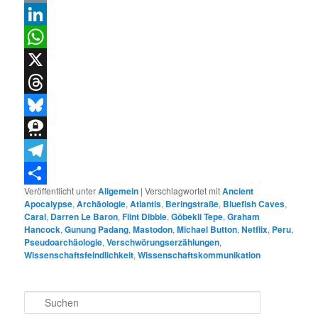
Email
LinkedIn
WhatsApp
X
Threads
Bluesky
Threema
Telegram
Veröffentlicht unter
Allgemein
|
Verschlagwortet mit
Ancient
Teilen
Apocalypse
,
Archäologie
,
Atlantis
,
Beringstraße
,
Bluefish Caves
,
Caral
,
Darren Le Baron
,
Flint Dibble
,
Göbekli Tepe
,
Graham
Hancock
,
Gunung Padang
,
Mastodon
,
Michael Button
,
Netflix
,
Peru
,
Pseudoarchäologie
,
Verschwörungserzählungen
,
Wissenschaftsfeindlichkeit
,
Wissenschaftskommunikation
S
u