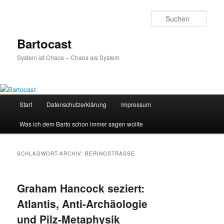
Zum
Zum
primären
sekundären
Such
Inhalt
Inhalt
springen
springen
Bartocast
System ist Chaos – Chaos als System
Hauptmenü
Start
Datenschutzerklärung
Impressum
Was ich dem Barto schon immer sagen wollte
SCHLAGWORT-ARCHIV:
BERINGSTRASSE
Graham Hancock seziert:
Atlantis, Anti-Archäologie
und Pilz-Metaphysik