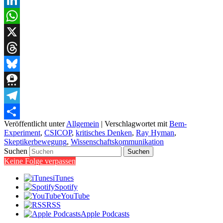
LinkedIn
WhatsApp
X
Threads
Bluesky
Threema
Telegram
Veröffentlicht unter
Allgemein
|
Verschlagwortet mit
Bem-
Teilen
Experiment
,
CSICOP
,
kritisches Denken
,
Ray Hyman
,
Skeptikerbewegung
,
Wissenschaftskommunikation
Suchen
Keine Folge verpassen
iTunes
Spotify
YouTube
RSS
Apple Podcasts