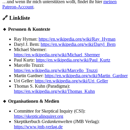
…und wenn ihr mich unterstützen wollt, findet ihr hier
meinen
Patreon-Account
.
🔗
Linkliste
🔹 Personen & Kontexte
Ray Hyman:
https://en.wikipedia.org/wiki/Ray_Hyman
Daryl J. Bem:
https://en.wikipedia.org/wiki/Daryl_Bem
Michael Shermer:
https://en.wikipedia.org/wiki/Michael_Shermer
Paul Kurtz:
https://en.wikipedia.org/wiki/Paul_Kurtz
Marcello Truzzi:
https://en.wikipedia.org/wiki/Marcello_Truzzi
Martin Gardner:
https://en.wikipedia.org/wiki/Martin_Gardner
Uri Geller:
https://en.wikipedia.org/wiki/Uri_Geller
Thomas S. Kuhn (Paradigma):
https://en.wikipedia.org/wiki/Thomas_Kuhn
🔹 Organisationen & Medien
Committee for Skeptical Inquiry (CSI):
https://skepticalinquirer.org
Skeptikerbuch
Gedankenwelten
(JMB Verlag):
https://www.jmb-verlag.de