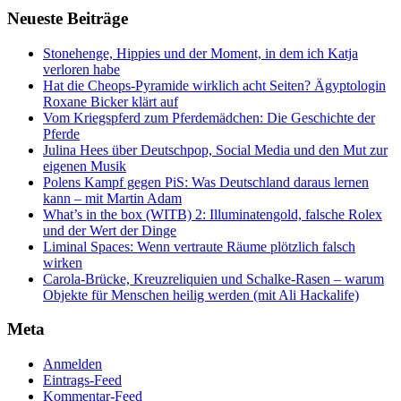
Neueste Beiträge
Stonehenge, Hippies und der Moment, in dem ich Katja
verloren habe
Hat die Cheops-Pyramide wirklich acht Seiten? Ägyptologin
Roxane Bicker klärt auf
Vom Kriegspferd zum Pferdemädchen: Die Geschichte der
Pferde
Julina Hees über Deutschpop, Social Media und den Mut zur
eigenen Musik
Polens Kampf gegen PiS: Was Deutschland daraus lernen
kann – mit Martin Adam
What’s in the box (WITB) 2: Illuminatengold, falsche Rolex
und der Wert der Dinge
Liminal Spaces: Wenn vertraute Räume plötzlich falsch
wirken
Carola-Brücke, Kreuzreliquien und Schalke-Rasen – warum
Objekte für Menschen heilig werden (mit Ali Hackalife)
Meta
Anmelden
Eintrags-Feed
Kommentar-Feed