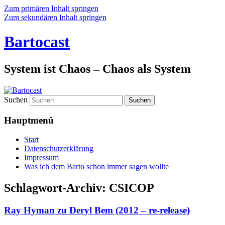
Zum primären Inhalt springen
Zum sekundären Inhalt springen
Bartocast
System ist Chaos – Chaos als System
Suchen
Hauptmenü
Start
Datenschutzerklärung
Impressum
Was ich dem Barto schon immer sagen wollte
Schlagwort-Archiv:
CSICOP
Ray Hyman zu Deryl Bem (2012 – re-release)