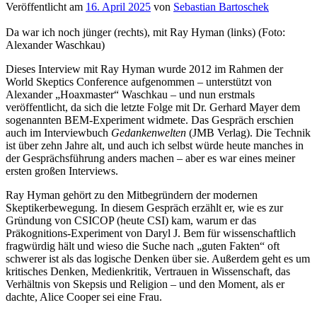
Veröffentlicht am
16. April 2025
von
Sebastian Bartoschek
Da war ich noch jünger (rechts), mit Ray Hyman (links) (Foto:
Alexander Waschkau)
Dieses Interview mit Ray Hyman wurde 2012 im Rahmen der
World Skeptics Conference aufgenommen – unterstützt von
Alexander „Hoaxmaster“ Waschkau – und nun erstmals
veröffentlicht, da sich die letzte Folge mit Dr. Gerhard Mayer dem
sogenannten BEM-Experiment widmete. Das Gespräch erschien
auch im Interviewbuch
Gedankenwelten
(JMB Verlag). Die Technik
ist über zehn Jahre alt, und auch ich selbst würde heute manches in
der Gesprächsführung anders machen – aber es war eines meiner
ersten großen Interviews.
Ray Hyman gehört zu den Mitbegründern der modernen
Skeptikerbewegung. In diesem Gespräch erzählt er, wie es zur
Gründung von CSICOP (heute CSI) kam, warum er das
Präkognitions-Experiment von Daryl J. Bem für wissenschaftlich
fragwürdig hält und wieso die Suche nach „guten Fakten“ oft
schwerer ist als das logische Denken über sie. Außerdem geht es um
kritisches Denken, Medienkritik, Vertrauen in Wissenschaft, das
Verhältnis von Skepsis und Religion – und den Moment, als er
dachte, Alice Cooper sei eine Frau.