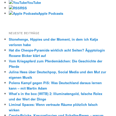
YouTube
RSS
Apple Podcasts
NEUESTE BEITRÄGE
Stonehenge, Hippies und der Moment, in dem ich Katja
verloren habe
Hat die Cheops-Pyramide wirklich acht Seiten? Ägyptologin
Roxane Bicker klärt auf
Vom Kriegspferd zum Pferdemädchen: Die Geschichte der
Pferde
Julina Hees über Deutschpop, Social Media und den Mut zur
eigenen Musik
Polens Kampf gegen PiS: Was Deutschland daraus lernen
kann – mit Martin Adam
What’s in the box (WITB) 2: Illuminatengold, falsche Rolex
und der Wert der Dinge
Liminal Spaces: Wenn vertraute Räume plötzlich falsch
wirken
Carola-Brücke, Kreuzreliquien und Schalke-Rasen – warum