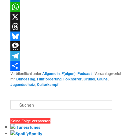
LinkedIn
WhatsApp
X
Threads
Bluesky
Threema
Telegram
Veröffentlicht unter
Allgemein
,
F(olgen)
,
Podcast
|
Verschlagwortet
Teilen
mit
Bundestag
,
Filmförderung
,
Folkhorror
,
Grundl
,
Grüne
,
Jugendschutz
,
Kulturkampf
S
u
c
h
Keine Folge verpassen
e
iTunes
n
Spotify