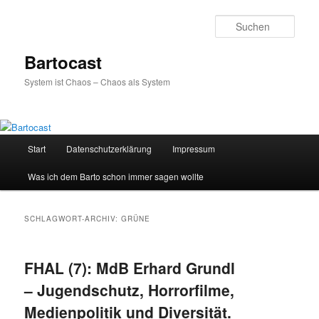
Zum
Zum
primären
sekundären
Such
Inhalt
Inhalt
springen
springen
Bartocast
System ist Chaos – Chaos als System
Hauptmenü
Start
Datenschutzerklärung
Impressum
Was ich dem Barto schon immer sagen wollte
SCHLAGWORT-ARCHIV:
GRÜNE
FHAL (7): MdB Erhard Grundl
– Jugendschutz, Horrorfilme,
Medienpolitik und Diversität.