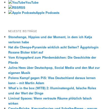
YouTube
RSS
Apple Podcasts
NEUESTE BEITRÄGE
Stonehenge, Hippies und der Moment, in dem ich Katja
verloren habe
Hat die Cheops-Pyramide wirklich acht Seiten? Ägyptologin
Roxane Bicker klärt auf
Vom Kriegspferd zum Pferdemädchen: Die Geschichte der
Pferde
Julina Hees über Deutschpop, Social Media und den Mut zur
eigenen Musik
Polens Kampf gegen PiS: Was Deutschland daraus lernen
kann – mit Martin Adam
What’s in the box (WITB) 2: Illuminatengold, falsche Rolex
und der Wert der Dinge
Liminal Spaces: Wenn vertraute Räume plötzlich falsch
wirken
Carola-Brücke, Kreuzreliquien und Schalke-Rasen – warum