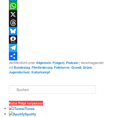
LinkedIn
WhatsApp
X
Threads
Bluesky
Threema
Telegram
Veröffentlicht unter
Allgemein
,
F(olgen)
,
Podcast
|
Verschlagwortet
Teilen
mit
Bundestag
,
Filmförderung
,
Folkhorror
,
Grundl
,
Grüne
,
Jugendschutz
,
Kulturkampf
S
u
c
h
Keine Folge verpassen
e
iTunes
n
Spotify