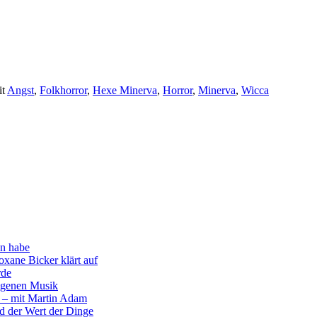
it
Angst
,
Folkhorror
,
Hexe Minerva
,
Horror
,
Minerva
,
Wicca
en habe
xane Bicker klärt auf
rde
eigenen Musik
 – mit Martin Adam
nd der Wert der Dinge