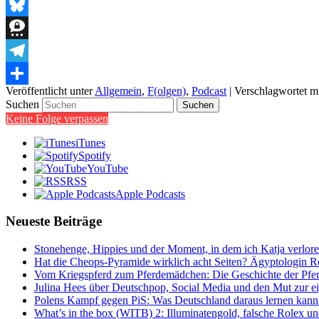
Threads
Bluesky
Threema
Telegram
Veröffentlicht unter
Allgemein
,
F(olgen)
,
Podcast
|
Verschlagwortet m
Teilen
Suchen
Keine Folge verpassen
iTunes
Spotify
YouTube
RSS
Apple Podcasts
Neueste Beiträge
Stonehenge, Hippies und der Moment, in dem ich Katja verlor
Hat die Cheops-Pyramide wirklich acht Seiten? Ägyptologin Ro
Vom Kriegspferd zum Pferdemädchen: Die Geschichte der Pfe
Julina Hees über Deutschpop, Social Media und den Mut zur 
Polens Kampf gegen PiS: Was Deutschland daraus lernen kann
What’s in the box (WITB) 2: Illuminatengold, falsche Rolex u