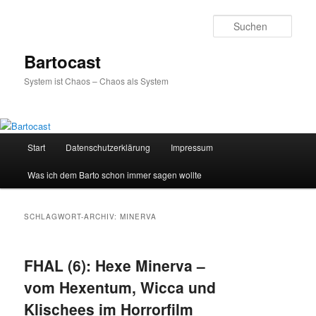
Zum
Zum
primären
sekundären
Such
Inhalt
Inhalt
springen
springen
Bartocast
System ist Chaos – Chaos als System
Hauptmenü
Start
Datenschutzerklärung
Impressum
Was ich dem Barto schon immer sagen wollte
SCHLAGWORT-ARCHIV:
MINERVA
FHAL (6): Hexe Minerva –
vom Hexentum, Wicca und
Klischees im Horrorfilm