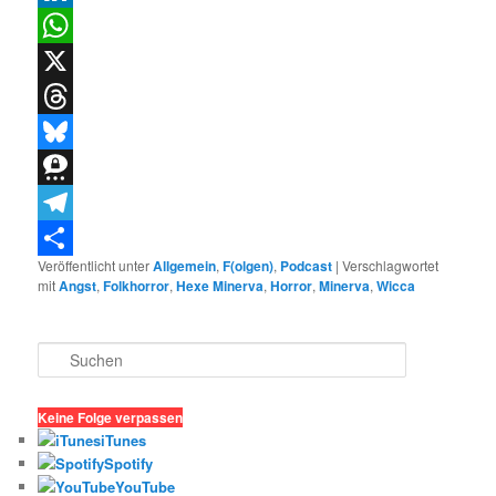
LinkedIn
WhatsApp
X
Threads
Bluesky
Threema
Telegram
Veröffentlicht unter
Allgemein
,
F(olgen)
,
Podcast
|
Verschlagwortet
Teilen
mit
Angst
,
Folkhorror
,
Hexe Minerva
,
Horror
,
Minerva
,
Wicca
S
u
c
h
Keine Folge verpassen
e
iTunes
n
Spotify
YouTube