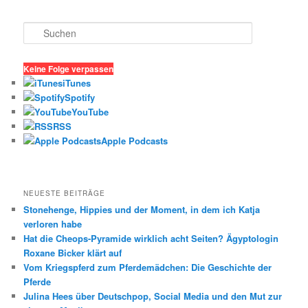
S
u
c
h
Keine Folge verpassen
e
iTunes
n
Spotify
YouTube
RSS
Apple Podcasts
NEUESTE BEITRÄGE
Stonehenge, Hippies und der Moment, in dem ich Katja
verloren habe
Hat die Cheops-Pyramide wirklich acht Seiten? Ägyptologin
Roxane Bicker klärt auf
Vom Kriegspferd zum Pferdemädchen: Die Geschichte der
Pferde
Julina Hees über Deutschpop, Social Media und den Mut zur