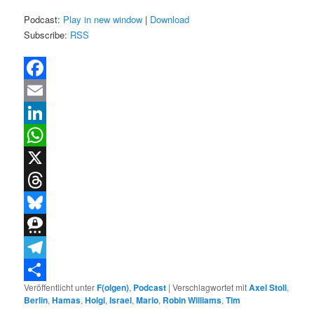
Podcast:
Play in new window
|
Download
Subscribe:
RSS
Facebook
Email
LinkedIn
WhatsApp
X
Threads
Bluesky
Threema
Telegram
Veröffentlicht unter
F(olgen)
,
Podcast
|
Verschlagwortet mit
Axel Stoll
,
Teilen
Berlin
,
Hamas
,
Holgi
,
Israel
,
Mario
,
Robin Williams
,
Tim