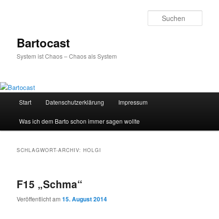
Zum
Zum
primären
sekundären
Such
Inhalt
Inhalt
springen
springen
Bartocast
System ist Chaos – Chaos als System
Hauptmenü
Start
Datenschutzerklärung
Impressum
Was ich dem Barto schon immer sagen wollte
SCHLAGWORT-ARCHIV:
HOLGI
F15 „Schma“
Veröffentlicht am
15. August 2014