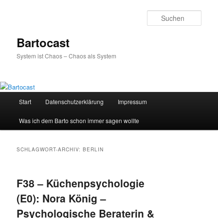
Zum
Zum
primären
sekundären
Such
Inhalt
Inhalt
springen
springen
Bartocast
System ist Chaos – Chaos als System
Hauptmenü
Start
Datenschutzerklärung
Impressum
Was ich dem Barto schon immer sagen wollte
SCHLAGWORT-ARCHIV:
BERLIN
F38 – Küchenpsychologie
(E0): Nora König –
Psychologische Beraterin &