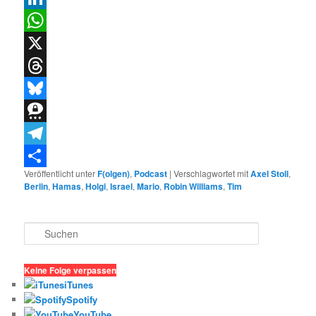
LinkedIn
WhatsApp
X
Threads
Bluesky
Threema
Telegram
Veröffentlicht unter
F(olgen)
,
Podcast
|
Verschlagwortet mit
Axel Stoll
,
Teilen
Berlin
,
Hamas
,
Holgi
,
Israel
,
Mario
,
Robin Williams
,
Tim
S
u
c
h
Keine Folge verpassen
e
iTunes
n
Spotify
YouTube