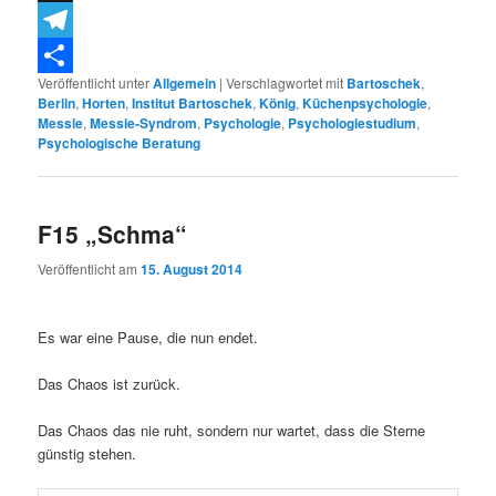
Threema
Telegram
Veröffentlicht unter
Allgemein
|
Verschlagwortet mit
Bartoschek
,
Teilen
Berlin
,
Horten
,
Institut Bartoschek
,
König
,
Küchenpsychologie
,
Messie
,
Messie-Syndrom
,
Psychologie
,
Psychologiestudium
,
Psychologische Beratung
F15 „Schma“
Veröffentlicht am
15. August 2014
Es war eine Pause, die nun endet.
Das Chaos ist zurück.
Das Chaos das nie ruht, sondern nur wartet, dass die Sterne
günstig stehen.