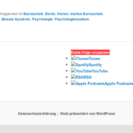
hlagwortet mit
Bartoschek
,
Berlin
,
Horten
,
Institut Bartoschek
,
,
Messie-Syndrom
,
Psychologie
,
Psychologiestudium
,
Keine Folge verpassen
iTunes
Spotify
YouTube
RSS
Apple Podcast
Datenschutzerklärung
Stolz präsentiert von WordPress