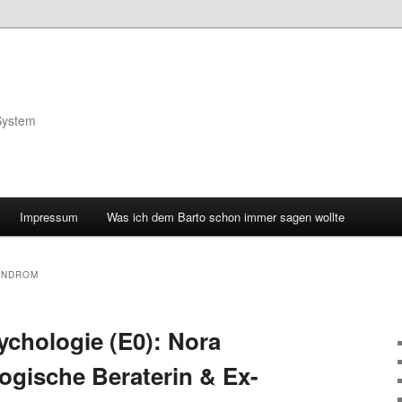
System
Impressum
Was ich dem Barto schon immer sagen wollte
YNDROM
chologie (E0): Nora
ogische Beraterin & Ex-