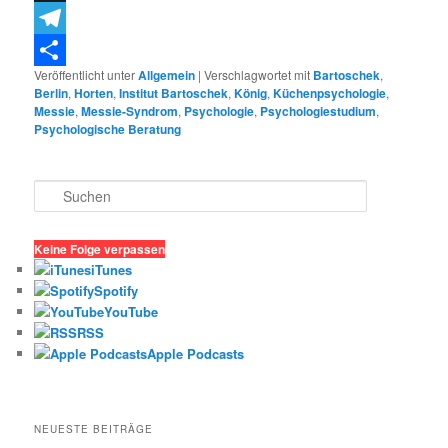
Threema
Telegram
Veröffentlicht unter
Allgemein
|
Verschlagwortet mit
Bartoschek
,
Teilen
Berlin
,
Horten
,
Institut Bartoschek
,
König
,
Küchenpsychologie
,
Messie
,
Messie-Syndrom
,
Psychologie
,
Psychologiestudium
,
Psychologische Beratung
S
u
c
h
Keine Folge verpassen
e
iTunes
n
Spotify
YouTube
RSS
Apple Podcasts
NEUESTE BEITRÄGE