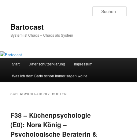
Zum
Zum
primären
sekundären
Such
Inhalt
Inhalt
springen
springen
Bartocast
System ist Chaos – Chaos als System
Hauptmenü
Start
Datenschutzerklärung
Impressum
Was ich dem Barto schon immer sagen wollte
SCHLAGWORT-ARCHIV:
HORTEN
F38 – Küchenpsychologie
(E0): Nora König –
Psychologische Beraterin &